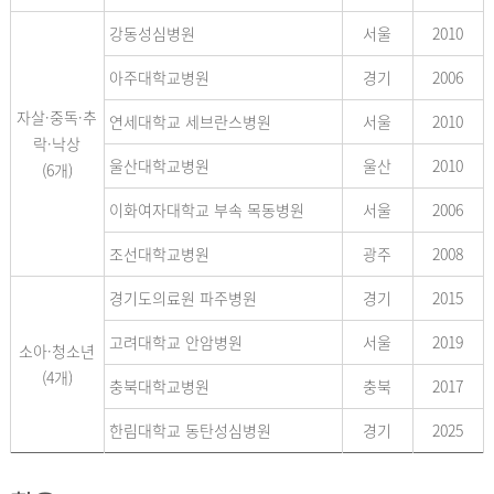
강동성심병원
서울
2010
아주대학교병원
경기
2006
자살·중독·추
연세대학교 세브란스병원
서울
2010
락·낙상
울산대학교병원
울산
2010
(6개)
이화여자대학교 부속 목동병원
서울
2006
조선대학교병원
광주
2008
경기도의료원 파주병원
경기
2015
고려대학교 안암병원
서울
2019
소아·청소년
(4개)
충북대학교병원
충북
2017
한림대학교 동탄성심병원
경기
2025