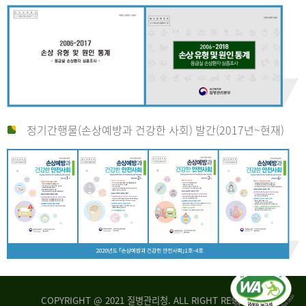
정기간행물(손상예방과 건강한 사회) 발간(2017년~현재)
COPYRIGHT @ 2021 질병관리청. ALL RIGHT RESERVED