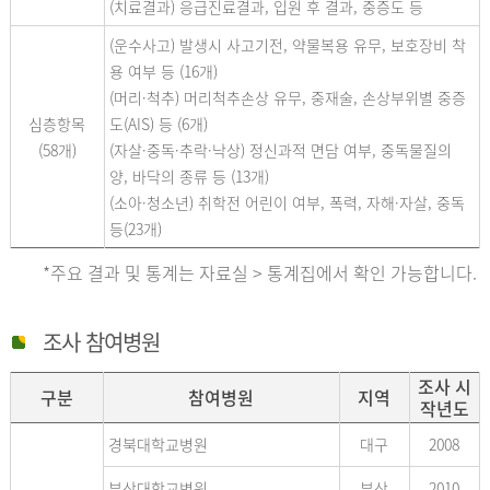
(치료결과) 응급진료결과, 입원 후 결과, 중증도 등
(운수사고) 발생시 사고기전, 약물복용 유무, 보호장비 착
용 여부 등 (16개)
(머리·척추) 머리척추손상 유무, 중재술, 손상부위별 중증
심층항목
도(AIS) 등 (6개)
(58개)
(자살·중독·추락·낙상) 정신과적 면담 여부, 중독물질의
양, 바닥의 종류 등 (13개)
(소아·청소년) 취학전 어린이 여부, 폭력, 자해·자살, 중독
등(23개)
*주요 결과 및 통계는 자료실 > 통계집에서 확인 가능합니다.
조사 참여병원
조사 시
구분
참여병원
지역
작년도
경북대학교병원
대구
2008
부산대학교병원
부산
2010