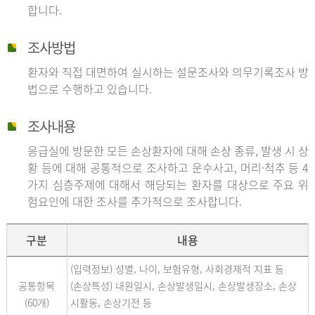
합니다.
조사방법
환자와 직접 대면하여 실시하는 설문조사와 의무기록조사 방
법으로 수행하고 있습니다.
조사내용
응급실에 방문한 모든 손상환자에 대해 손상 종류, 발생 시 상
황 등에 대해 공통적으로 조사하고 운수사고, 머리·척추 등 4
가지 심층주제에 대해서 해당되는 환자를 대상으로 주요 위
험요인에 대한 조사를 추가적으로 조사합니다.
구분
내용
(입력정보) 성별, 나이, 보험유형, 사회경제적 지표 등
공통항목
(손상특성) 내원일시, 손상발생일시, 손상발생장소, 손상
(60개)
시활동, 손상기전 등