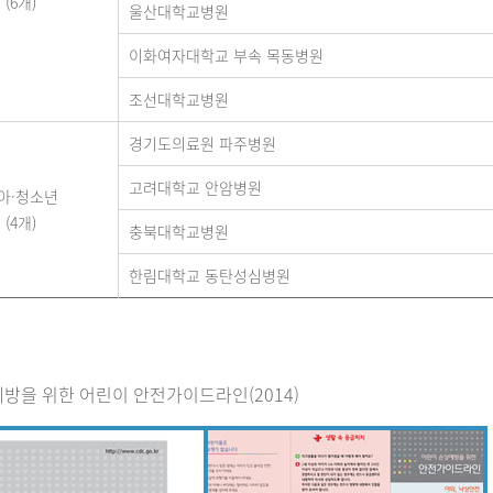
(6개)
울산대학교병원
이화여자대학교 부속 목동병원
조선대학교병원
경기도의료원 파주병원
고려대학교 안암병원
아·청소년
(4개)
충북대학교병원
한림대학교 동탄성심병원
방을 위한 어린이 안전가이드라인(2014)