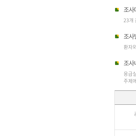
조사
23개
조사
환자와
조사
응급실
주제에