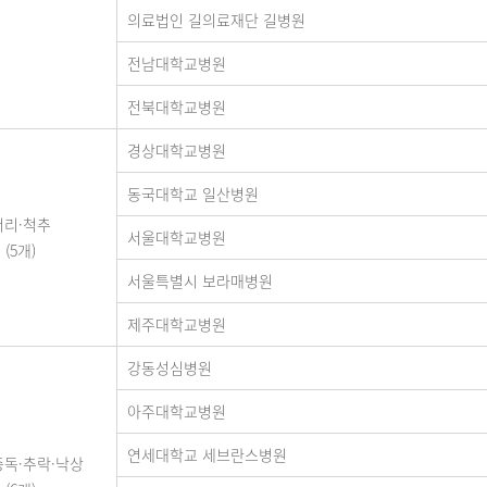
의료법인 길의료재단 길병원
전남대학교병원
전북대학교병원
경상대학교병원
동국대학교 일산병원
머리·척추
서울대학교병원
(5개)
서울특별시 보라매병원
제주대학교병원
강동성심병원
아주대학교병원
연세대학교 세브란스병원
중독·추락·낙상