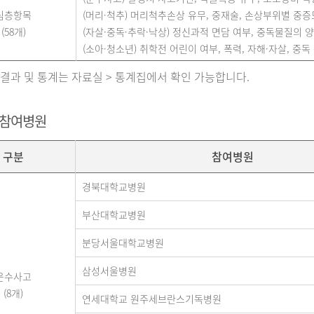
심층항목
(머리·척추) 머리척추손상 유무, 중재술, 손상부위별 중증도(A
(58개)
(자살·중독·추락·낙상) 정신과적 면담 여부, 중독물질의 양,
(소아·청소년) 취학전 어린이 여부, 폭력, 자해·자살, 중독 
 결과 및 통계는 자료실 > 통계집에서 확인 가능합니다.
 참여병원
구분
참여병원
경북대학교병원
부산대학교병원
분당서울대학교병원
삼성서울병원
운수사고
(8개)
연세대학교 원주세브란스기독병원