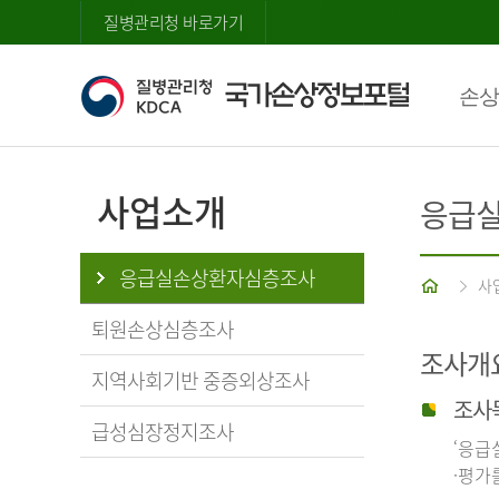
질병관리청 바로가기
손상
사업소개
응급
응급실손상환자심층조사
홈
사
퇴원손상심층조사
조사개
지역사회기반 중증외상조사
조사
급성심장정지조사
‘응급
·평가