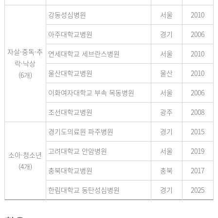
강동성심병원
서울
2010
아주대학교병원
경기
2006
자살·중독·추
연세대학교 세브란스병원
서울
2010
락·낙상
울산대학교병원
울산
2010
(6개)
이화여자대학교 부속 목동병원
서울
2006
조선대학교병원
광주
2008
경기도의료원 파주병원
경기
2015
고려대학교 안암병원
서울
2019
소아·청소년
(4개)
충북대학교병원
충북
2017
한림대학교 동탄성심병원
경기
2025