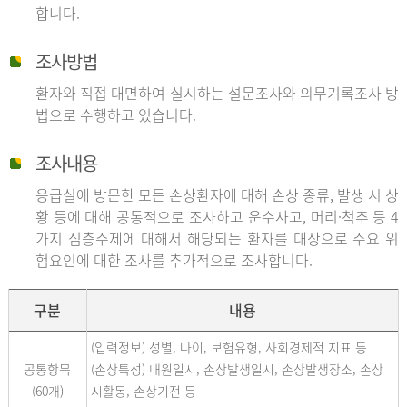
합니다.
조사방법
환자와 직접 대면하여 실시하는 설문조사와 의무기록조사 방
법으로 수행하고 있습니다.
조사내용
응급실에 방문한 모든 손상환자에 대해 손상 종류, 발생 시 상
황 등에 대해 공통적으로 조사하고 운수사고, 머리·척추 등 4
가지 심층주제에 대해서 해당되는 환자를 대상으로 주요 위
험요인에 대한 조사를 추가적으로 조사합니다.
구분
내용
(입력정보) 성별, 나이, 보험유형, 사회경제적 지표 등
공통항목
(손상특성) 내원일시, 손상발생일시, 손상발생장소, 손상
(60개)
시활동, 손상기전 등