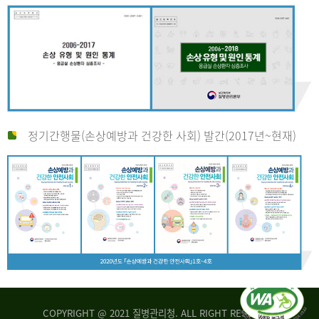
정기간행물(손상예방과 건강한 사회) 발간(2017년~현재)
COPYRIGHT @ 2021 질병관리청. ALL RIGHT RESERVED