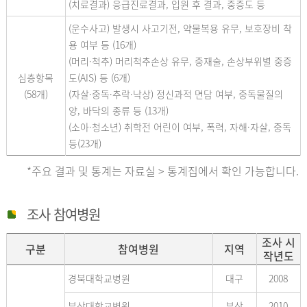
(치료결과) 응급진료결과, 입원 후 결과, 중증도 등
(운수사고) 발생시 사고기전, 약물복용 유무, 보호장비 착
용 여부 등 (16개)
(머리·척추) 머리척추손상 유무, 중재술, 손상부위별 중증
심층항목
도(AIS) 등 (6개)
(58개)
(자살·중독·추락·낙상) 정신과적 면담 여부, 중독물질의
양, 바닥의 종류 등 (13개)
(소아·청소년) 취학전 어린이 여부, 폭력, 자해·자살, 중독
등(23개)
*주요 결과 및 통계는 자료실 > 통계집에서 확인 가능합니다.
조사 참여병원
조사 시
구분
참여병원
지역
작년도
경북대학교병원
대구
2008
부산대학교병원
부산
2010