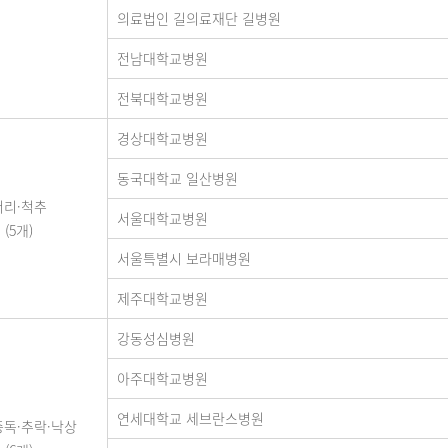
의료법인 길의료재단 길병원
전남대학교병원
전북대학교병원
경상대학교병원
동국대학교 일산병원
머리·척추
서울대학교병원
(5개)
서울특별시 보라매병원
제주대학교병원
강동성심병원
아주대학교병원
연세대학교 세브란스병원
중독·추락·낙상