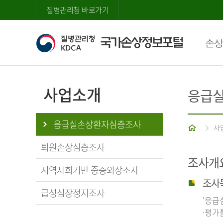
질병관리청 바로가기
손상
사업소개
응급
응급실손상환자심층조사
홈
사
퇴원손상심층조사
조사개
지역사회기반 중증외상조사
조사
급성심장정지조사
‘응급
·평가