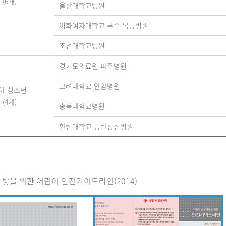
(6개)
울산대학교병원
이화여자대학교 부속 목동병원
조선대학교병원
경기도의료원 파주병원
고려대학교 안암병원
아·청소년
(4개)
충북대학교병원
한림대학교 동탄성심병원
방을 위한 어린이 안전가이드라인(2014)