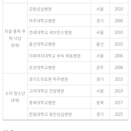
강동성심병원
서울
2010
아주대학교병원
경기
2006
자살·중독·추
연세대학교 세브란스병원
서울
2010
락·낙상
울산대학교병원
울산
2010
(6개)
이화여자대학교 부속 목동병원
서울
2006
조선대학교병원
광주
2008
경기도의료원 파주병원
경기
2015
고려대학교 안암병원
서울
2019
소아·청소년
(4개)
충북대학교병원
충북
2017
한림대학교 동탄성심병원
경기
2025