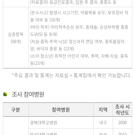
(치료결과) 응급진료결과, 입원 후 결과, 중증도 등
(운수사고) 발생시 사고기전, 약물복용 유무, 보호장비 착
용 여부 등 (16개)
(머리·척추) 머리척추손상 유무, 중재술, 손상부위별 중증
심층항목
도(AIS) 등 (6개)
(58개)
(자살·중독·추락·낙상) 정신과적 면담 여부, 중독물질의
양, 바닥의 종류 등 (13개)
(소아·청소년) 취학전 어린이 여부, 폭력, 자해·자살, 중독
등(23개)
*주요 결과 및 통계는 자료실 > 통계집에서 확인 가능합니다.
조사 참여병원
조사 시
구분
참여병원
지역
작년도
경북대학교병원
대구
2008
부산대학교병원
부산
2010