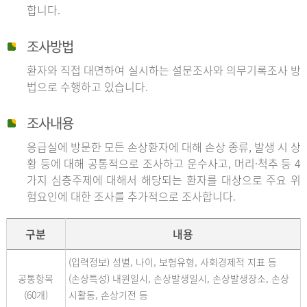
합니다.
조사방법
환자와 직접 대면하여 실시하는 설문조사와 의무기록조사 방
법으로 수행하고 있습니다.
조사내용
응급실에 방문한 모든 손상환자에 대해 손상 종류, 발생 시 상
황 등에 대해 공통적으로 조사하고 운수사고, 머리·척추 등 4
가지 심층주제에 대해서 해당되는 환자를 대상으로 주요 위
험요인에 대한 조사를 추가적으로 조사합니다.
구분
내용
(입력정보) 성별, 나이, 보험유형, 사회경제적 지표 등
공통항목
(손상특성) 내원일시, 손상발생일시, 손상발생장소, 손상
(60개)
시활동, 손상기전 등