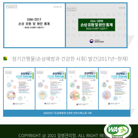
정기간행물(손상예방과 건강한 사회) 발간(2017년~현재)
COPYRIGHT @ 2021 질병관리청. ALL RIGHT RESERVED