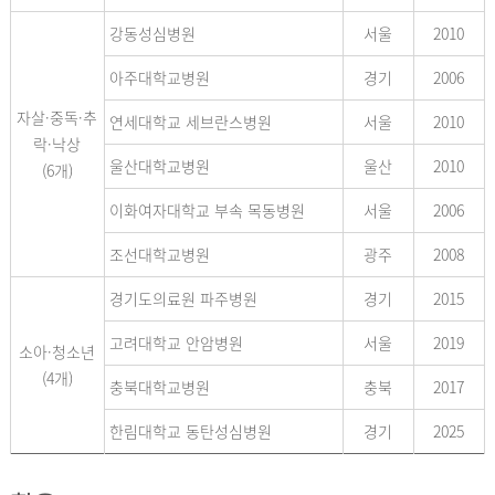
강동성심병원
서울
2010
아주대학교병원
경기
2006
자살·중독·추
연세대학교 세브란스병원
서울
2010
락·낙상
울산대학교병원
울산
2010
(6개)
이화여자대학교 부속 목동병원
서울
2006
조선대학교병원
광주
2008
경기도의료원 파주병원
경기
2015
고려대학교 안암병원
서울
2019
소아·청소년
(4개)
충북대학교병원
충북
2017
한림대학교 동탄성심병원
경기
2025