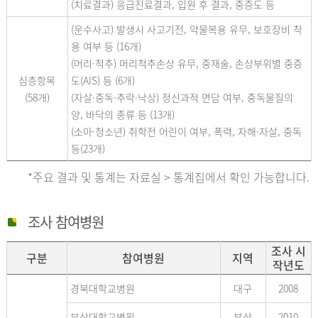
(치료결과) 응급진료결과, 입원 후 결과, 중증도 등
(운수사고) 발생시 사고기전, 약물복용 유무, 보호장비 착
용 여부 등 (16개)
(머리·척추) 머리척추손상 유무, 중재술, 손상부위별 중증
심층항목
도(AIS) 등 (6개)
(58개)
(자살·중독·추락·낙상) 정신과적 면담 여부, 중독물질의
양, 바닥의 종류 등 (13개)
(소아·청소년) 취학전 어린이 여부, 폭력, 자해·자살, 중독
등(23개)
*주요 결과 및 통계는 자료실 > 통계집에서 확인 가능합니다.
조사 참여병원
조사 시
구분
참여병원
지역
작년도
경북대학교병원
대구
2008
부산대학교병원
부산
2010