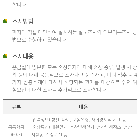
합니다.
조사방법
환자와 직접 대면하여 실시하는 설문조사와 의무기록조사 방
법으로 수행하고 있습니다.
조사내용
응급실에 방문한 모든 손상환자에 대해 손상 종류, 발생 시 상
황 등에 대해 공통적으로 조사하고 운수사고, 머리·척추 등 4
가지 심층주제에 대해서 해당되는 환자를 대상으로 주요 위
험요인에 대한 조사를 추가적으로 조사합니다.
구분
내용
(입력정보) 성별, 나이, 보험유형, 사회경제적 지표 등
공통항목
(손상특성) 내원일시, 손상발생일시, 손상발생장소, 손상
(60개)
시활동, 손상기전 등