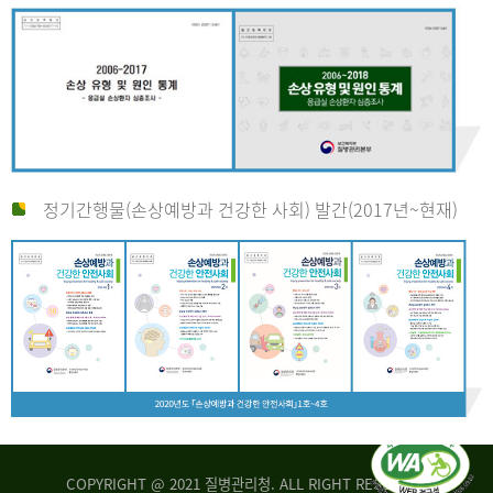
정기간행물(손상예방과 건강한 사회) 발간(2017년~현재)
COPYRIGHT @ 2021 질병관리청. ALL RIGHT RESERVED