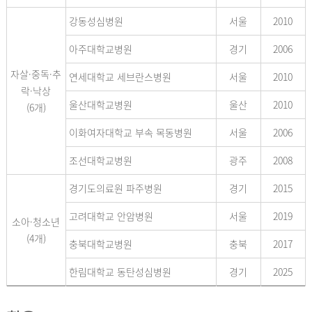
강동성심병원
서울
2010
아주대학교병원
경기
2006
자살·중독·추
연세대학교 세브란스병원
서울
2010
락·낙상
울산대학교병원
울산
2010
(6개)
이화여자대학교 부속 목동병원
서울
2006
조선대학교병원
광주
2008
경기도의료원 파주병원
경기
2015
고려대학교 안암병원
서울
2019
소아·청소년
(4개)
충북대학교병원
충북
2017
한림대학교 동탄성심병원
경기
2025