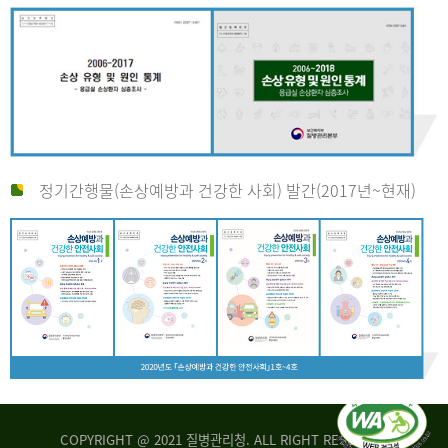
정기간행물(손상예방과 건강한 사회) 발간(2017년~현재)
COPYRIGHT @ 2021 질병관리청. ALL RIGHT RESERVED