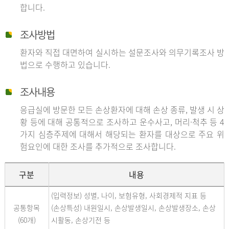
합니다.
조사방법
환자와 직접 대면하여 실시하는 설문조사와 의무기록조사 방
법으로 수행하고 있습니다.
조사내용
응급실에 방문한 모든 손상환자에 대해 손상 종류, 발생 시 상
황 등에 대해 공통적으로 조사하고 운수사고, 머리·척추 등 4
가지 심층주제에 대해서 해당되는 환자를 대상으로 주요 위
험요인에 대한 조사를 추가적으로 조사합니다.
구분
내용
(입력정보) 성별, 나이, 보험유형, 사회경제적 지표 등
공통항목
(손상특성) 내원일시, 손상발생일시, 손상발생장소, 손상
(60개)
시활동, 손상기전 등