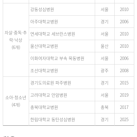
강동성심병원
서울
2010
아주대학교병원
경기
2006
자살·중독·추
연세대학교 세브란스병원
서울
2010
락·낙상
울산대학교병원
울산
2010
(6개)
이화여자대학교 부속 목동병원
서울
2006
조선대학교병원
광주
2008
경기도의료원 파주병원
경기
2015
고려대학교 안암병원
서울
2019
소아·청소년
(4개)
충북대학교병원
충북
2017
한림대학교 동탄성심병원
경기
2025