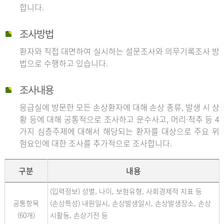
합니다.
조사방법
환자와 직접 대면하여 실시하는 설문조사와 의무기록조사 방
법으로 수행하고 있습니다.
조사내용
응급실에 방문한 모든 손상환자에 대해 손상 종류, 발생 시 상
황 등에 대해 공통적으로 조사하고 운수사고, 머리·척추 등 4
가지 심층주제에 대해서 해당되는 환자를 대상으로 주요 위
험요인에 대한 조사를 추가적으로 조사합니다.
구분
내용
(입력정보) 성별, 나이, 보험유형, 사회경제적 지표 등
공통항목
(손상특성) 내원일시, 손상발생일시, 손상발생장소, 손상
(60개)
시활동, 손상기전 등