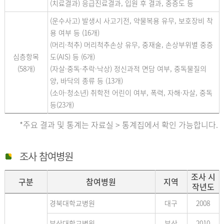
(치료결과) 응급진료결과, 입원 후 결과, 중증도 등
(운수사고) 발생시 사고기전, 약물복용 유무, 보호장비 착
용 여부 등 (16개)
(머리·척추) 머리척추손상 유무, 중재술, 손상부위별 중증
심층항목
도(AIS) 등 (6개)
(58개)
(자살·중독·추락·낙상) 정신과적 면담 여부, 중독물질의
양, 바닥의 종류 등 (13개)
(소아·청소년) 취학전 어린이 여부, 폭력, 자해·자살, 중독
등(23개)
*주요 결과 및 통계는 자료실 > 통계집에서 확인 가능합니다.
조사 참여병원
조사 시
구분
참여병원
지역
작년도
경북대학교병원
대구
2008
부산대학교병원
부산
2010