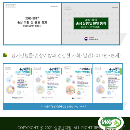
정기간행물(손상예방과 건강한 사회) 발간(2017년~현재)
COPYRIGHT @ 2021 질병관리청. ALL RIGHT RESERVED