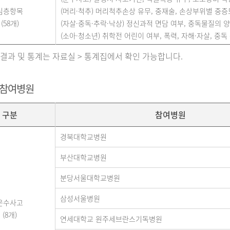
심층항목
(머리·척추) 머리척추손상 유무, 중재술, 손상부위별 중증도(A
(58개)
(자살·중독·추락·낙상) 정신과적 면담 여부, 중독물질의 양,
(소아·청소년) 취학전 어린이 여부, 폭력, 자해·자살, 중독 
 결과 및 통계는 자료실 > 통계집에서 확인 가능합니다.
 참여병원
구분
참여병원
경북대학교병원
부산대학교병원
분당서울대학교병원
삼성서울병원
운수사고
(8개)
연세대학교 원주세브란스기독병원