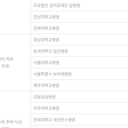
의료법인 길의료재단 길병원
전남대학교병원
전북대학교병원
경상대학교병원
동국대학교 일산병원
머리·척추
서울대학교병원
(5개)
서울특별시 보라매병원
제주대학교병원
강동성심병원
아주대학교병원
연세대학교 세브란스병원
중독·추락·낙상