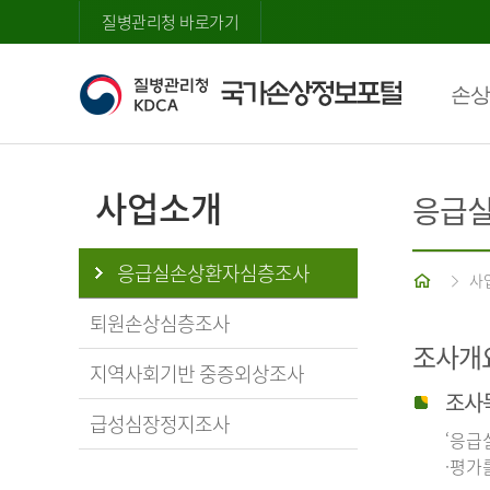
질병관리청 바로가기
손상
사업소개
응급
응급실손상환자심층조사
홈
사
퇴원손상심층조사
조사개
지역사회기반 중증외상조사
조사
급성심장정지조사
‘응급
·평가