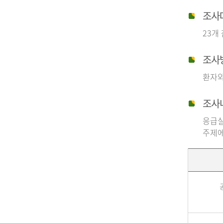
조사
23개
조사
환자와
조사
응급실
주제에