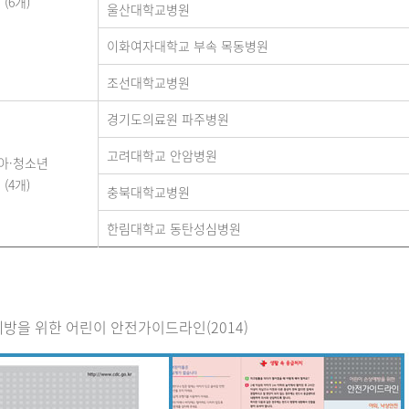
(6개)
울산대학교병원
이화여자대학교 부속 목동병원
조선대학교병원
경기도의료원 파주병원
고려대학교 안암병원
아·청소년
(4개)
충북대학교병원
한림대학교 동탄성심병원
방을 위한 어린이 안전가이드라인(2014)