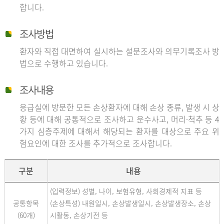
합니다.
조사방법
환자와 직접 대면하여 실시하는 설문조사와 의무기록조사 방
법으로 수행하고 있습니다.
조사내용
응급실에 방문한 모든 손상환자에 대해 손상 종류, 발생 시 상
황 등에 대해 공통적으로 조사하고 운수사고, 머리·척추 등 4
가지 심층주제에 대해서 해당되는 환자를 대상으로 주요 위
험요인에 대한 조사를 추가적으로 조사합니다.
구분
내용
(입력정보) 성별, 나이, 보험유형, 사회경제적 지표 등
공통항목
(손상특성) 내원일시, 손상발생일시, 손상발생장소, 손상
(60개)
시활동, 손상기전 등