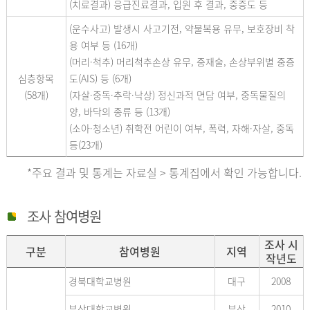
(치료결과) 응급진료결과, 입원 후 결과, 중증도 등
(운수사고) 발생시 사고기전, 약물복용 유무, 보호장비 착
용 여부 등 (16개)
(머리·척추) 머리척추손상 유무, 중재술, 손상부위별 중증
심층항목
도(AIS) 등 (6개)
(58개)
(자살·중독·추락·낙상) 정신과적 면담 여부, 중독물질의
양, 바닥의 종류 등 (13개)
(소아·청소년) 취학전 어린이 여부, 폭력, 자해·자살, 중독
등(23개)
*주요 결과 및 통계는 자료실 > 통계집에서 확인 가능합니다.
조사 참여병원
조사 시
구분
참여병원
지역
작년도
경북대학교병원
대구
2008
부산대학교병원
부산
2010