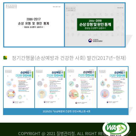
정기간행물(손상예방과 건강한 사회) 발간(2017년~현재)
COPYRIGHT @ 2021 질병관리청. ALL RIGHT RESERVED