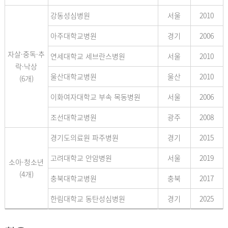
강동성심병원
서울
2010
아주대학교병원
경기
2006
자살·중독·추
연세대학교 세브란스병원
서울
2010
락·낙상
울산대학교병원
울산
2010
(6개)
이화여자대학교 부속 목동병원
서울
2006
조선대학교병원
광주
2008
경기도의료원 파주병원
경기
2015
고려대학교 안암병원
서울
2019
소아·청소년
(4개)
충북대학교병원
충북
2017
한림대학교 동탄성심병원
경기
2025