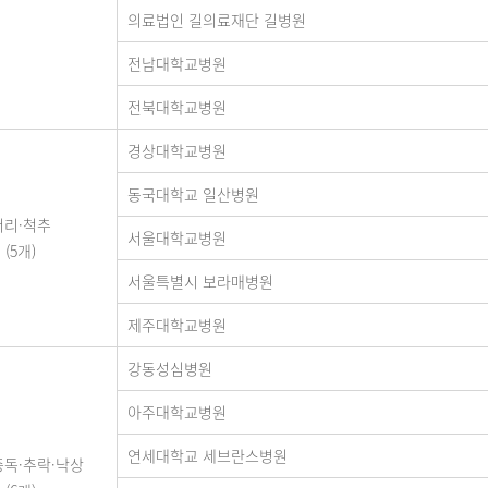
의료법인 길의료재단 길병원
전남대학교병원
전북대학교병원
경상대학교병원
동국대학교 일산병원
머리·척추
서울대학교병원
(5개)
서울특별시 보라매병원
제주대학교병원
강동성심병원
아주대학교병원
연세대학교 세브란스병원
중독·추락·낙상