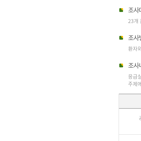
조사
23개
조사
환자와
조사
응급실
주제에