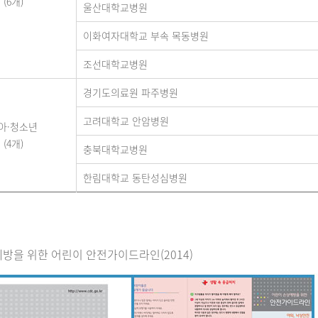
(6개)
울산대학교병원
이화여자대학교 부속 목동병원
조선대학교병원
경기도의료원 파주병원
고려대학교 안암병원
아·청소년
(4개)
충북대학교병원
한림대학교 동탄성심병원
방을 위한 어린이 안전가이드라인(2014)