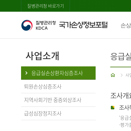
질병관리청 바로가기
손상
사업소개
응급
응급실손상환자심층조사
홈
사
퇴원손상심층조사
조사개
지역사회기반 중증외상조사
조사
급성심장정지조사
‘응급
·평가