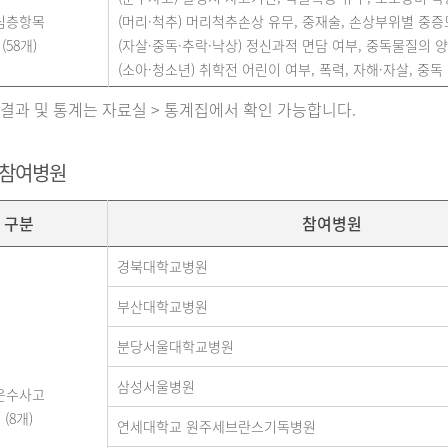
심층항목
(머리·척추) 머리척추손상 유무, 중재술, 손상부위별 중증도(A
(58개)
(자살·중독·추락·낙상) 정신과적 면담 여부, 중독물질의 양,
(소아·청소년) 취학전 어린이 여부, 폭력, 자해·자살, 중독 
 결과 및 통계는 자료실 > 통계집에서 확인 가능합니다.
 참여병원
구분
참여병원
경북대학교병원
부산대학교병원
분당서울대학교병원
삼성서울병원
운수사고
(8개)
연세대학교 원주세브란스기독병원