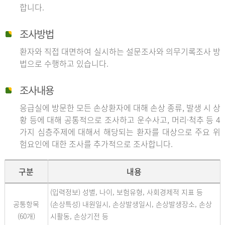
합니다.
조사방법
환자와 직접 대면하여 실시하는 설문조사와 의무기록조사 방
법으로 수행하고 있습니다.
조사내용
응급실에 방문한 모든 손상환자에 대해 손상 종류, 발생 시 상
황 등에 대해 공통적으로 조사하고 운수사고, 머리·척추 등 4
가지 심층주제에 대해서 해당되는 환자를 대상으로 주요 위
험요인에 대한 조사를 추가적으로 조사합니다.
구분
내용
(입력정보) 성별, 나이, 보험유형, 사회경제적 지표 등
공통항목
(손상특성) 내원일시, 손상발생일시, 손상발생장소, 손상
(60개)
시활동, 손상기전 등