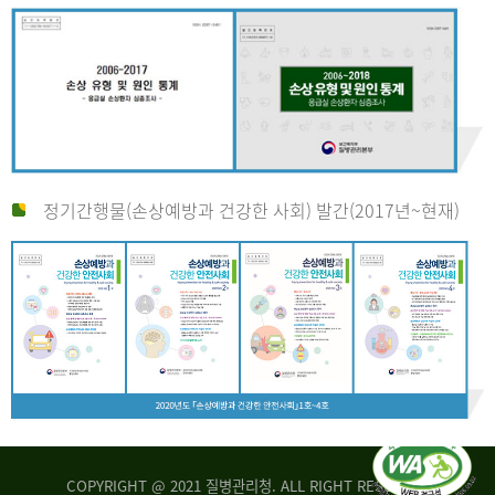
정기간행물(손상예방과 건강한 사회) 발간(2017년~현재)
COPYRIGHT @ 2021 질병관리청. ALL RIGHT RESERVED