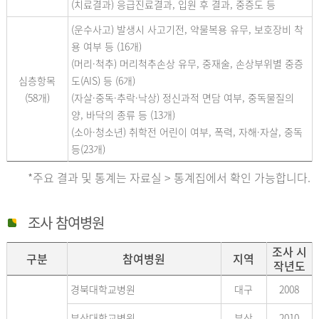
(치료결과) 응급진료결과, 입원 후 결과, 중증도 등
(운수사고) 발생시 사고기전, 약물복용 유무, 보호장비 착
용 여부 등 (16개)
(머리·척추) 머리척추손상 유무, 중재술, 손상부위별 중증
심층항목
도(AIS) 등 (6개)
(58개)
(자살·중독·추락·낙상) 정신과적 면담 여부, 중독물질의
양, 바닥의 종류 등 (13개)
(소아·청소년) 취학전 어린이 여부, 폭력, 자해·자살, 중독
등(23개)
*주요 결과 및 통계는 자료실 > 통계집에서 확인 가능합니다.
조사 참여병원
조사 시
구분
참여병원
지역
작년도
경북대학교병원
대구
2008
부산대학교병원
부산
2010