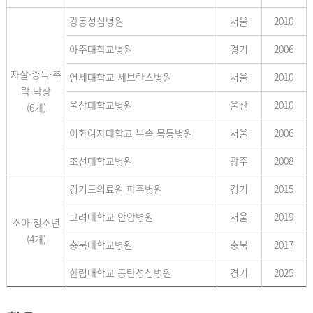
강동성심병원
서울
2010
아주대학교병원
경기
2006
자살·중독·추
연세대학교 세브란스병원
서울
2010
락·낙상
울산대학교병원
울산
2010
(6개)
이화여자대학교 부속 목동병원
서울
2006
조선대학교병원
광주
2008
경기도의료원 파주병원
경기
2015
고려대학교 안암병원
서울
2019
소아·청소년
(4개)
충북대학교병원
충북
2017
한림대학교 동탄성심병원
경기
2025