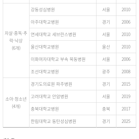
강동성심병원
서울
2010
아주대학교병원
경기
2006
자살·중독·추
연세대학교 세브란스병원
서울
2010
락·낙상
울산대학교병원
울산
2010
(6개)
이화여자대학교 부속 목동병원
서울
2006
조선대학교병원
광주
2008
경기도의료원 파주병원
경기
2015
고려대학교 안암병원
서울
2019
소아·청소년
(4개)
충북대학교병원
충북
2017
한림대학교 동탄성심병원
경기
2025