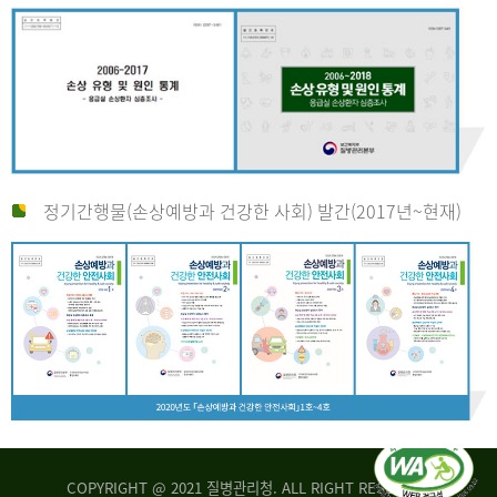
정기간행물(손상예방과 건강한 사회) 발간(2017년~현재)
COPYRIGHT @ 2021 질병관리청. ALL RIGHT RESERVED