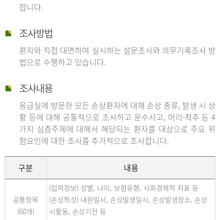
합니다.
조사방법
환자와 직접 대면하여 실시하는 설문조사와 의무기록조사 방
법으로 수행하고 있습니다.
조사내용
응급실에 방문한 모든 손상환자에 대해 손상 종류, 발생 시 상
황 등에 대해 공통적으로 조사하고 운수사고, 머리·척추 등 4
가지 심층주제에 대해서 해당되는 환자를 대상으로 주요 위
험요인에 대한 조사를 추가적으로 조사합니다.
구분
내용
(입력정보) 성별, 나이, 보험유형, 사회경제적 지표 등
공통항목
(손상특성) 내원일시, 손상발생일시, 손상발생장소, 손상
(60개)
시활동, 손상기전 등