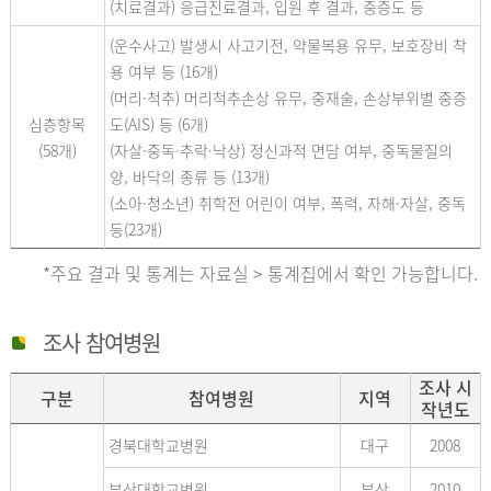
(치료결과) 응급진료결과, 입원 후 결과, 중증도 등
(운수사고) 발생시 사고기전, 약물복용 유무, 보호장비 착
용 여부 등 (16개)
(머리·척추) 머리척추손상 유무, 중재술, 손상부위별 중증
심층항목
도(AIS) 등 (6개)
(58개)
(자살·중독·추락·낙상) 정신과적 면담 여부, 중독물질의
양, 바닥의 종류 등 (13개)
(소아·청소년) 취학전 어린이 여부, 폭력, 자해·자살, 중독
등(23개)
*주요 결과 및 통계는 자료실 > 통계집에서 확인 가능합니다.
조사 참여병원
조사 시
구분
참여병원
지역
작년도
경북대학교병원
대구
2008
부산대학교병원
부산
2010