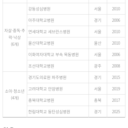
강동성심병원
서울
2010
아주대학교병원
경기
2006
자살·중독·추
연세대학교 세브란스병원
서울
2010
락·낙상
울산대학교병원
울산
2010
(6개)
이화여자대학교 부속 목동병원
서울
2006
조선대학교병원
광주
2008
경기도의료원 파주병원
경기
2015
고려대학교 안암병원
서울
2019
소아·청소년
(4개)
충북대학교병원
충북
2017
한림대학교 동탄성심병원
경기
2025