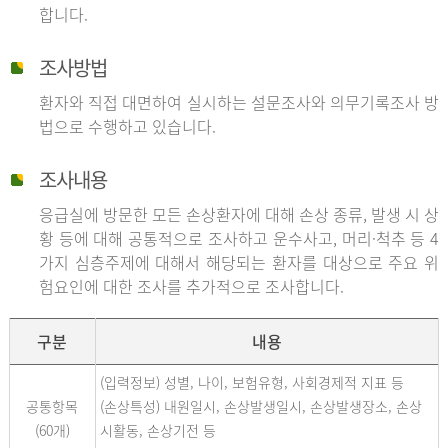
합니다.
조사방법
환자와 직접 대면하여 실시하는 설문조사와 의무기록조사 방
법으로 수행하고 있습니다.
조사내용
응급실에 방문한 모든 손상환자에 대해 손상 종류, 발생 시 상
황 등에 대해 공통적으로 조사하고 운수사고, 머리·척추 등 4
가지 심층주제에 대해서 해당되는 환자를 대상으로 주요 위
험요인에 대한 조사를 추가적으로 조사합니다.
구분
내용
(입력정보) 성별, 나이, 보험유형, 사회경제적 지표 등
공통항목
(손상특성) 내원일시, 손상발생일시, 손상발생장소, 손상
(60개)
시활동, 손상기전 등