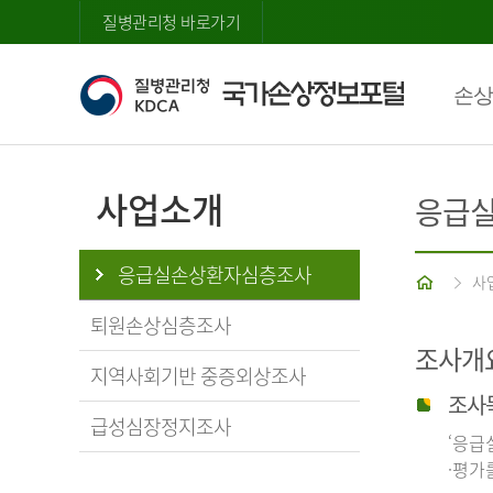
질병관리청 바로가기
손상
사업소개
응급
응급실손상환자심층조사
홈
사
퇴원손상심층조사
조사개
지역사회기반 중증외상조사
조사
급성심장정지조사
‘응급
·평가