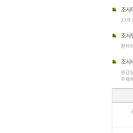
조사
23개
조사
환자와
조사
응급실
주제에