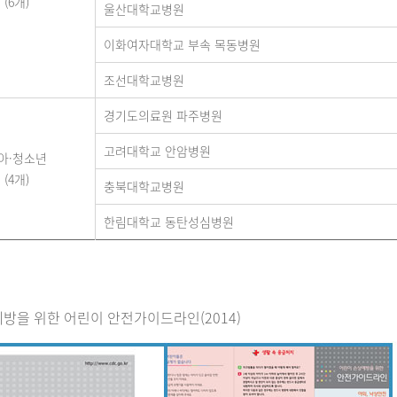
(6개)
울산대학교병원
이화여자대학교 부속 목동병원
조선대학교병원
경기도의료원 파주병원
고려대학교 안암병원
아·청소년
(4개)
충북대학교병원
한림대학교 동탄성심병원
방을 위한 어린이 안전가이드라인(2014)