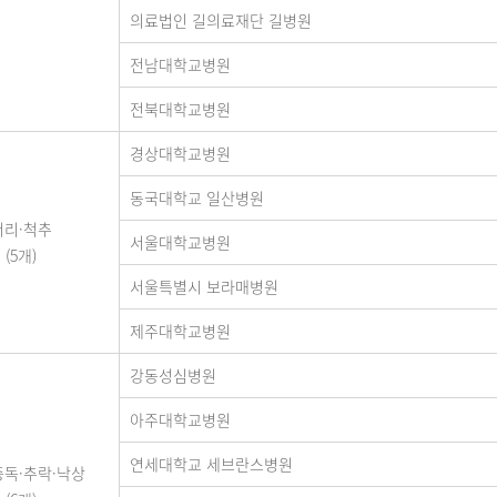
의료법인 길의료재단 길병원
전남대학교병원
전북대학교병원
경상대학교병원
동국대학교 일산병원
머리·척추
서울대학교병원
(5개)
서울특별시 보라매병원
제주대학교병원
강동성심병원
아주대학교병원
연세대학교 세브란스병원
중독·추락·낙상