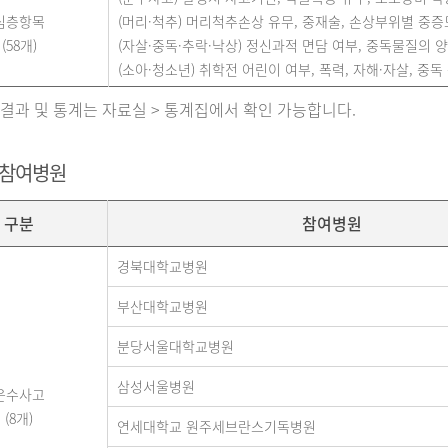
심층항목
(머리·척추) 머리척추손상 유무, 중재술, 손상부위별 중증도(A
(58개)
(자살·중독·추락·낙상) 정신과적 면담 여부, 중독물질의 양,
(소아·청소년) 취학전 어린이 여부, 폭력, 자해·자살, 중독 
 결과 및 통계는 자료실 > 통계집에서 확인 가능합니다.
 참여병원
구분
참여병원
경북대학교병원
부산대학교병원
분당서울대학교병원
삼성서울병원
운수사고
(8개)
연세대학교 원주세브란스기독병원