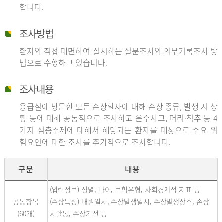
합니다.
조사방법
환자와 직접 대면하여 실시하는 설문조사와 의무기록조사 방
법으로 수행하고 있습니다.
조사내용
응급실에 방문한 모든 손상환자에 대해 손상 종류, 발생 시 상
황 등에 대해 공통적으로 조사하고 운수사고, 머리·척추 등 4
가지 심층주제에 대해서 해당되는 환자를 대상으로 주요 위
험요인에 대한 조사를 추가적으로 조사합니다.
구분
내용
(입력정보) 성별, 나이, 보험유형, 사회경제적 지표 등
공통항목
(손상특성) 내원일시, 손상발생일시, 손상발생장소, 손상
(60개)
시활동, 손상기전 등