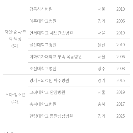
강동성심병원
서울
2010
아주대학교병원
경기
2006
자살·중독·추
연세대학교 세브란스병원
서울
2010
락·낙상
울산대학교병원
울산
2010
(6개)
이화여자대학교 부속 목동병원
서울
2006
조선대학교병원
광주
2008
경기도의료원 파주병원
경기
2015
고려대학교 안암병원
서울
2019
소아·청소년
(4개)
충북대학교병원
충북
2017
한림대학교 동탄성심병원
경기
2025