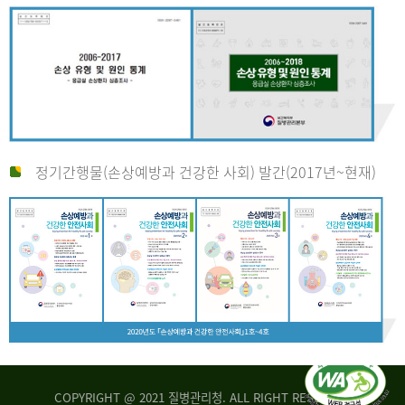
정기간행물(손상예방과 건강한 사회) 발간(2017년~현재)
COPYRIGHT @ 2021 질병관리청. ALL RIGHT RESERVED