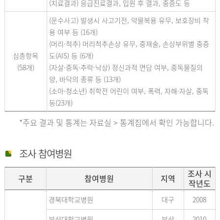
(치료결과) 응급진료결과, 입원 후 결과, 중증도 등
(운수사고) 발생시 사고기전, 약물복용 유무, 보호장비 착
용 여부 등 (16개)
(머리·척추) 머리척추손상 유무, 중재술, 손상부위별 중증
심층항목
도(AIS) 등 (6개)
(58개)
(자살·중독·추락·낙상) 정신과적 면담 여부, 중독물질의
양, 바닥의 종류 등 (13개)
(소아·청소년) 취학전 어린이 여부, 폭력, 자해·자살, 중독
등(23개)
*주요 결과 및 통계는 자료실 > 통계집에서 확인 가능합니다.
조사 참여병원
조사 시
구분
참여병원
지역
작년도
경북대학교병원
대구
2008
부산대학교병원
부산
2010