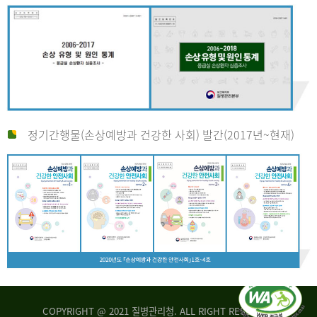
정기간행물(손상예방과 건강한 사회) 발간(2017년~현재)
COPYRIGHT @ 2021 질병관리청. ALL RIGHT RESERVED