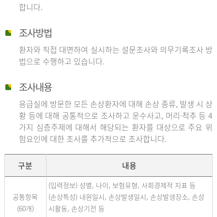
합니다.
조사방법
환자와 직접 대면하여 실시하는 설문조사와 의무기록조사 방
법으로 수행하고 있습니다.
조사내용
응급실에 방문한 모든 손상환자에 대해 손상 종류, 발생 시 상
황 등에 대해 공통적으로 조사하고 운수사고, 머리·척추 등 4
가지 심층주제에 대해서 해당되는 환자를 대상으로 주요 위
험요인에 대한 조사를 추가적으로 조사합니다.
구분
내용
(입력정보) 성별, 나이, 보험유형, 사회경제적 지표 등
공통항목
(손상특성) 내원일시, 손상발생일시, 손상발생장소, 손상
(60개)
시활동, 손상기전 등