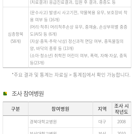
(치료결과) 응급진료결과, 입원 후 결과, 중증도 등
(운수사고) 발생시 사고기전, 약물복용 유무, 보호장비 착
용 여부 등 (16개)
(머리·척추) 머리척추손상 유무, 중재술, 손상부위별 중증
심층항목
도(AIS) 등 (6개)
(58개)
(자살·중독·추락·낙상) 정신과적 면담 여부, 중독물질의
양, 바닥의 종류 등 (13개)
(소아·청소년) 취학전 어린이 여부, 폭력, 자해·자살, 중독
등(23개)
*주요 결과 및 통계는 자료실 > 통계집에서 확인 가능합니다.
조사 참여병원
조사 시
구분
참여병원
지역
작년도
경북대학교병원
대구
2008
부산대학교병원
부산
2010