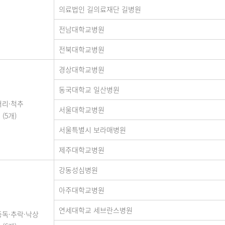
의료법인 길의료재단 길병원
전남대학교병원
전북대학교병원
경상대학교병원
동국대학교 일산병원
머리·척추
서울대학교병원
(5개)
서울특별시 보라매병원
제주대학교병원
강동성심병원
아주대학교병원
연세대학교 세브란스병원
중독·추락·낙상