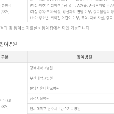
심층항목
(머리·척추) 머리척추손상 유무, 중재술, 손상부위별 중증도(A
(58개)
(자살·중독·추락·낙상) 정신과적 면담 여부, 중독물질의 양,
(소아·청소년) 취학전 어린이 여부, 폭력, 자해·자살, 중독 
 결과 및 통계는 자료실 > 통계집에서 확인 가능합니다.
 참여병원
구분
참여병원
경북대학교병원
부산대학교병원
분당서울대학교병원
삼성서울병원
운수사고
(8개)
연세대학교 원주세브란스기독병원