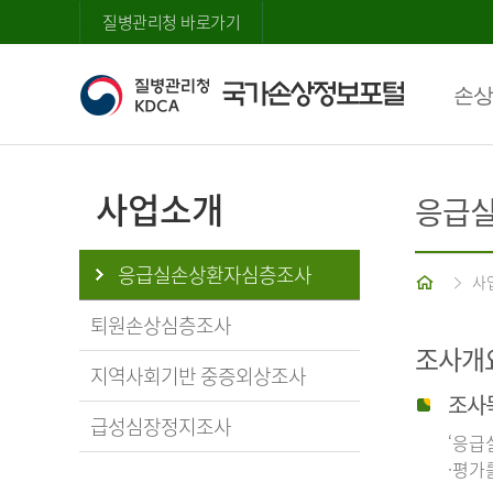
질병관리청 바로가기
손상
사업소개
응급
응급실손상환자심층조사
홈
사
퇴원손상심층조사
조사개
지역사회기반 중증외상조사
조사
급성심장정지조사
‘응급
·평가