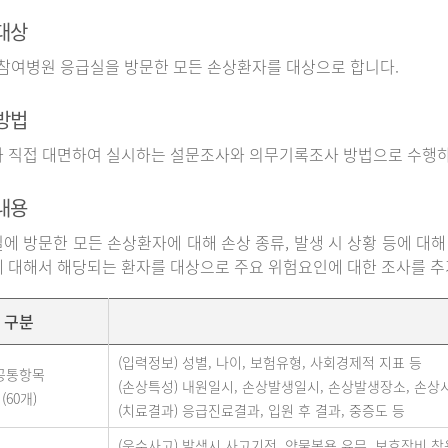
대상
 참여병원 응급실을 방문한 모든 손상환자를 대상으로 합니다.
방법
 직접 대면하여 실시하는 설문조사와 의무기록조사 방법으로 수행하
내용
에 방문한 모든 손상환자에 대해 손상 종류, 발생 시 상황 등에 대해
 대해서 해당되는 환자를 대상으로 주요 위험요인에 대한 조사를 
구분
(입력정보) 성별, 나이, 보험유형, 사회경제적 지표 등
공통항목
(손상특성) 내원일시, 손상발생일시, 손상발생장소, 손상
(60개)
(치료결과) 응급진료결과, 입원 후 결과, 중증도 등
(운수사고) 발생시 사고기전, 약물복용 유무, 보호장비 착용 