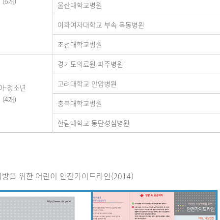
(6개)
울산대학교병원
이화여자대학교 부속 목동병원
조선대학교병원
경기도의료원 파주병원
고려대학교 안암병원
아·청소년
(4개)
충북대학교병원
한림대학교 동탄성심병원
방을 위한 어린이 안전가이드라인(2014)