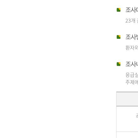
조사
23개
조사
환자와
조사
응급실
주제에