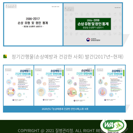
정기간행물(손상예방과 건강한 사회) 발간(2017년~현재)
COPYRIGHT @ 2021 질병관리청. ALL RIGHT RESERVED