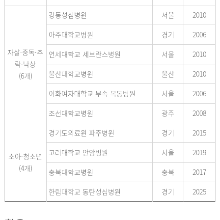
강동성심병원
서울
2010
아주대학교병원
경기
2006
자살·중독·추
연세대학교 세브란스병원
서울
2010
락·낙상
울산대학교병원
울산
2010
(6개)
이화여자대학교 부속 목동병원
서울
2006
조선대학교병원
광주
2008
경기도의료원 파주병원
경기
2015
고려대학교 안암병원
서울
2019
소아·청소년
(4개)
충북대학교병원
충북
2017
한림대학교 동탄성심병원
경기
2025