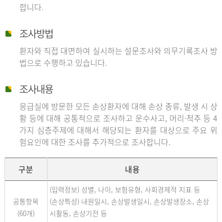
합니다.
조사방법
환자와 직접 대면하여 실시하는 설문조사와 의무기록조사 방
법으로 수행하고 있습니다.
조사내용
응급실에 방문한 모든 손상환자에 대해 손상 종류, 발생 시 상
황 등에 대해 공통적으로 조사하고 운수사고, 머리·척추 등 4
가지 심층주제에 대해서 해당되는 환자를 대상으로 주요 위
험요인에 대한 조사를 추가적으로 조사합니다.
구분
내용
(입력정보) 성별, 나이, 보험유형, 사회경제적 지표 등
공통항목
(손상특성) 내원일시, 손상발생일시, 손상발생장소, 손상
(60개)
시활동, 손상기전 등