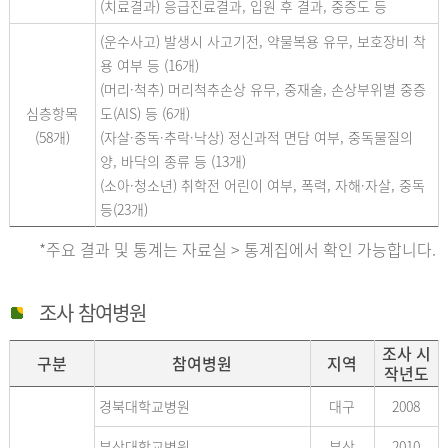
(치료결과) 응급진료결과, 입원 후 결과, 중증도 등
(운수사고) 발생시 사고기전, 약물복용 유무, 보호장비 착
용 여부 등 (16개)
(머리·척추) 머리척추손상 유무, 중재술, 손상부위별 중증
심층항목
도(AIS) 등 (6개)
(58개)
(자살·중독·추락·낙상) 정신과적 면담 여부, 중독물질의
양, 바닥의 종류 등 (13개)
(소아·청소년) 취학전 어린이 여부, 폭력, 자해·자살, 중독
등(23개)
*주요 결과 및 통계는 자료실 > 통계집에서 확인 가능합니다.
조사 참여병원
조사 시
구분
참여병원
지역
작년도
경북대학교병원
대구
2008
부산대학교병원
부산
2010