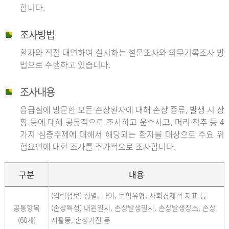
합니다.
조사방법
환자와 직접 대면하여 실시하는 설문조사와 의무기록조사 방
법으로 수행하고 있습니다.
조사내용
응급실에 방문한 모든 손상환자에 대해 손상 종류, 발생 시 상
황 등에 대해 공통적으로 조사하고 운수사고, 머리·척추 등 4
가지 심층주제에 대해서 해당되는 환자를 대상으로 주요 위
험요인에 대한 조사를 추가적으로 조사합니다.
구분
내용
(입력정보) 성별, 나이, 보험유형, 사회경제적 지표 등
공통항목
(손상특성) 내원일시, 손상발생일시, 손상발생장소, 손상
(60개)
시활동, 손상기전 등