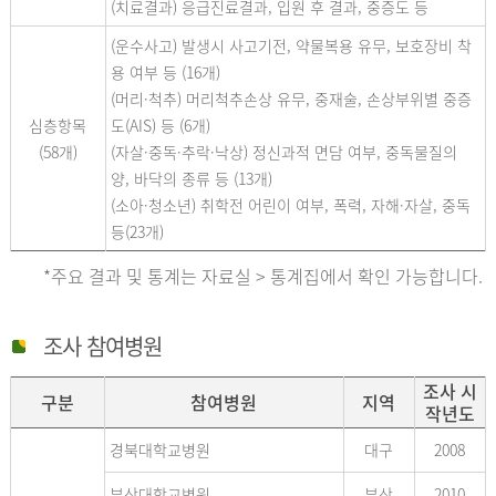
(치료결과) 응급진료결과, 입원 후 결과, 중증도 등
(운수사고) 발생시 사고기전, 약물복용 유무, 보호장비 착
용 여부 등 (16개)
(머리·척추) 머리척추손상 유무, 중재술, 손상부위별 중증
심층항목
도(AIS) 등 (6개)
(58개)
(자살·중독·추락·낙상) 정신과적 면담 여부, 중독물질의
양, 바닥의 종류 등 (13개)
(소아·청소년) 취학전 어린이 여부, 폭력, 자해·자살, 중독
등(23개)
*주요 결과 및 통계는 자료실 > 통계집에서 확인 가능합니다.
조사 참여병원
조사 시
구분
참여병원
지역
작년도
경북대학교병원
대구
2008
부산대학교병원
부산
2010