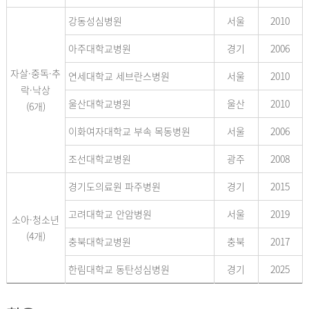
강동성심병원
서울
2010
아주대학교병원
경기
2006
자살·중독·추
연세대학교 세브란스병원
서울
2010
락·낙상
울산대학교병원
울산
2010
(6개)
이화여자대학교 부속 목동병원
서울
2006
조선대학교병원
광주
2008
경기도의료원 파주병원
경기
2015
고려대학교 안암병원
서울
2019
소아·청소년
(4개)
충북대학교병원
충북
2017
한림대학교 동탄성심병원
경기
2025