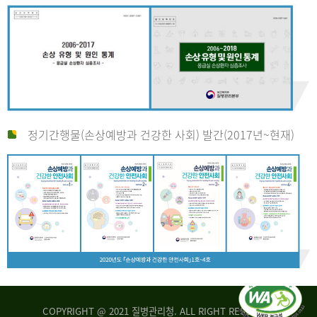
정기간행물(손상예방과 건강한 사회) 발간(2017년~현재)
COPYRIGHT @ 2021 질병관리청. ALL RIGHT RESERVED