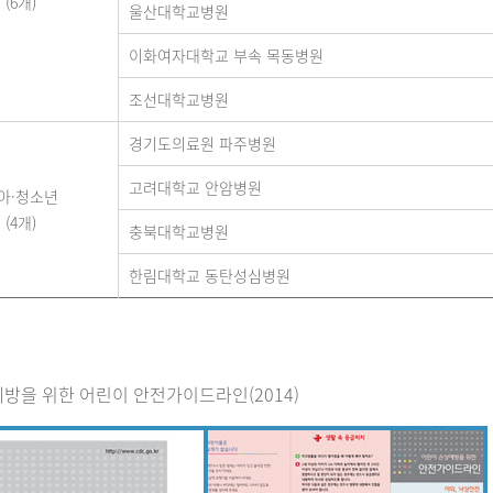
(6개)
울산대학교병원
이화여자대학교 부속 목동병원
조선대학교병원
경기도의료원 파주병원
고려대학교 안암병원
아·청소년
(4개)
충북대학교병원
한림대학교 동탄성심병원
방을 위한 어린이 안전가이드라인(2014)