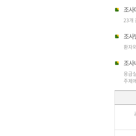
조사
23개
조사
환자와
조사
응급실
주제에