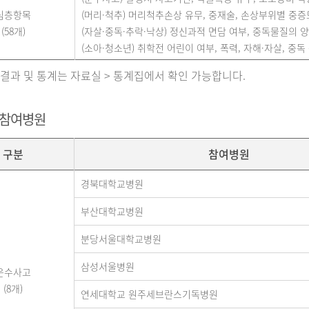
심층항목
(머리·척추) 머리척추손상 유무, 중재술, 손상부위별 중증도(A
(58개)
(자살·중독·추락·낙상) 정신과적 면담 여부, 중독물질의 양,
(소아·청소년) 취학전 어린이 여부, 폭력, 자해·자살, 중독 
 결과 및 통계는 자료실 > 통계집에서 확인 가능합니다.
 참여병원
구분
참여병원
경북대학교병원
부산대학교병원
분당서울대학교병원
삼성서울병원
운수사고
(8개)
연세대학교 원주세브란스기독병원