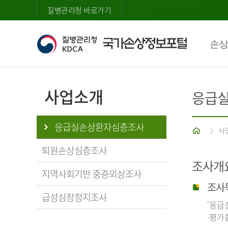
질병관리청 바로가기
손상
사업소개
응급
응급실손상환자심층조사
홈
사
퇴원손상심층조사
조사개
지역사회기반 중증외상조사
조사
급성심장정지조사
‘응급
·평가