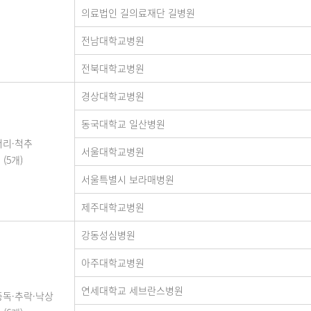
의료법인 길의료재단 길병원
전남대학교병원
전북대학교병원
경상대학교병원
동국대학교 일산병원
머리·척추
서울대학교병원
(5개)
서울특별시 보라매병원
제주대학교병원
강동성심병원
아주대학교병원
연세대학교 세브란스병원
중독·추락·낙상