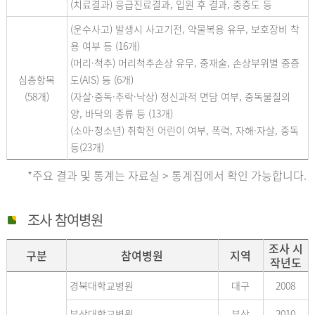
(치료결과) 응급진료결과, 입원 후 결과, 중증도 등
(운수사고) 발생시 사고기전, 약물복용 유무, 보호장비 착
용 여부 등 (16개)
(머리·척추) 머리척추손상 유무, 중재술, 손상부위별 중증
심층항목
도(AIS) 등 (6개)
(58개)
(자살·중독·추락·낙상) 정신과적 면담 여부, 중독물질의
양, 바닥의 종류 등 (13개)
(소아·청소년) 취학전 어린이 여부, 폭력, 자해·자살, 중독
등(23개)
*주요 결과 및 통계는 자료실 > 통계집에서 확인 가능합니다.
조사 참여병원
조사 시
구분
참여병원
지역
작년도
경북대학교병원
대구
2008
부산대학교병원
부산
2010