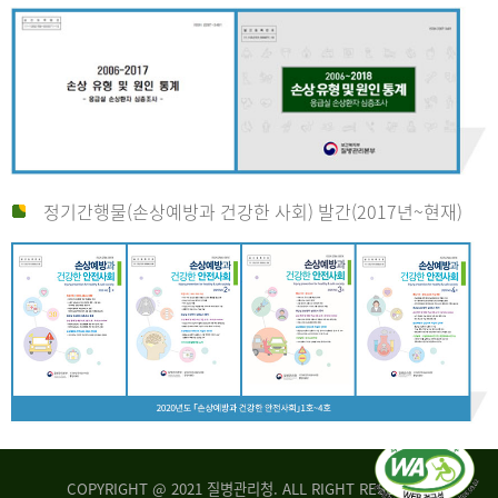
정기간행물(손상예방과 건강한 사회) 발간(2017년~현재)
COPYRIGHT @ 2021 질병관리청. ALL RIGHT RESERVED