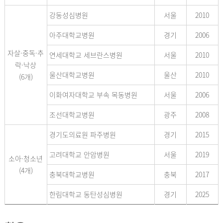
강동성심병원
서울
2010
아주대학교병원
경기
2006
자살·중독·추
연세대학교 세브란스병원
서울
2010
락·낙상
울산대학교병원
울산
2010
(6개)
이화여자대학교 부속 목동병원
서울
2006
조선대학교병원
광주
2008
경기도의료원 파주병원
경기
2015
고려대학교 안암병원
서울
2019
소아·청소년
(4개)
충북대학교병원
충북
2017
한림대학교 동탄성심병원
경기
2025