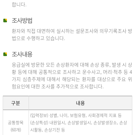
합니다.
조사방법
환자와 직접 대면하여 실시하는 설문조사와 의무기록조사 방
법으로 수행하고 있습니다.
조사내용
응급실에 방문한 모든 손상환자에 대해 손상 종류, 발생 시 상
황 등에 대해 공통적으로 조사하고 운수사고, 머리·척추 등 4
가지 심층주제에 대해서 해당되는 환자를 대상으로 주요 위
험요인에 대한 조사를 추가적으로 조사합니다.
구분
내용
(입력정보) 성별, 나이, 보험유형, 사회경제적 지표 등
공통항목
(손상특성) 내원일시, 손상발생일시, 손상발생장소, 손상
(60개)
시활동, 손상기전 등