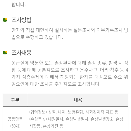
합니다.
조사방법
환자와 직접 대면하여 실시하는 설문조사와 의무기록조사 방
법으로 수행하고 있습니다.
조사내용
응급실에 방문한 모든 손상환자에 대해 손상 종류, 발생 시 상
황 등에 대해 공통적으로 조사하고 운수사고, 머리·척추 등 4
가지 심층주제에 대해서 해당되는 환자를 대상으로 주요 위
험요인에 대한 조사를 추가적으로 조사합니다.
구분
내용
(입력정보) 성별, 나이, 보험유형, 사회경제적 지표 등
공통항목
(손상특성) 내원일시, 손상발생일시, 손상발생장소, 손상
(60개)
시활동, 손상기전 등