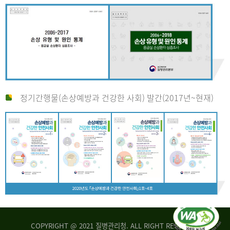
정기간행물(손상예방과 건강한 사회) 발간(2017년~현재)
COPYRIGHT @ 2021 질병관리청. ALL RIGHT RESERVED