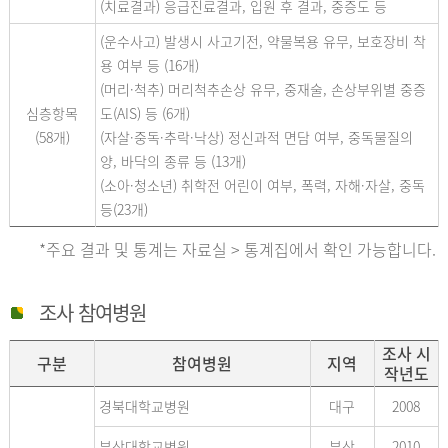
(치료결과) 응급진료결과, 입원 후 결과, 중증도 등
(운수사고) 발생시 사고기전, 약물복용 유무, 보호장비 착
용 여부 등 (16개)
(머리·척추) 머리척추손상 유무, 중재술, 손상부위별 중증
심층항목
도(AIS) 등 (6개)
(58개)
(자살·중독·추락·낙상) 정신과적 면담 여부, 중독물질의
양, 바닥의 종류 등 (13개)
(소아·청소년) 취학전 어린이 여부, 폭력, 자해·자살, 중독
등(23개)
*주요 결과 및 통계는 자료실 > 통계집에서 확인 가능합니다.
조사 참여병원
조사 시
구분
참여병원
지역
작년도
경북대학교병원
대구
2008
부산대학교병원
부산
2010