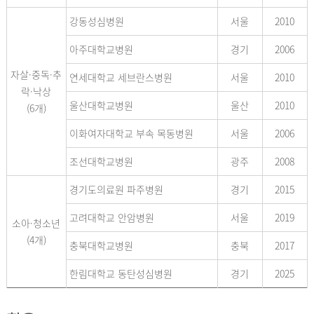
강동성심병원
서울
2010
아주대학교병원
경기
2006
자살·중독·추
연세대학교 세브란스병원
서울
2010
락·낙상
울산대학교병원
울산
2010
(6개)
이화여자대학교 부속 목동병원
서울
2006
조선대학교병원
광주
2008
경기도의료원 파주병원
경기
2015
고려대학교 안암병원
서울
2019
소아·청소년
(4개)
충북대학교병원
충북
2017
한림대학교 동탄성심병원
경기
2025