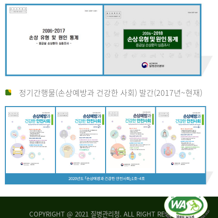
정기간행물(손상예방과 건강한 사회) 발간(2017년~현재)
COPYRIGHT @ 2021 질병관리청. ALL RIGHT RESERVED