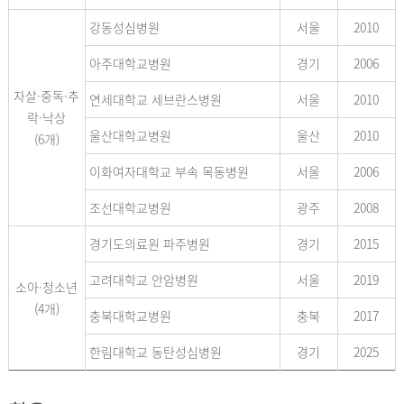
강동성심병원
서울
2010
아주대학교병원
경기
2006
자살·중독·추
연세대학교 세브란스병원
서울
2010
락·낙상
울산대학교병원
울산
2010
(6개)
이화여자대학교 부속 목동병원
서울
2006
조선대학교병원
광주
2008
경기도의료원 파주병원
경기
2015
고려대학교 안암병원
서울
2019
소아·청소년
(4개)
충북대학교병원
충북
2017
한림대학교 동탄성심병원
경기
2025