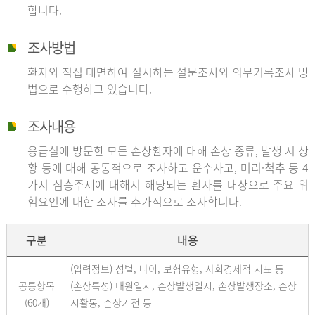
합니다.
조사방법
환자와 직접 대면하여 실시하는 설문조사와 의무기록조사 방
법으로 수행하고 있습니다.
조사내용
응급실에 방문한 모든 손상환자에 대해 손상 종류, 발생 시 상
황 등에 대해 공통적으로 조사하고 운수사고, 머리·척추 등 4
가지 심층주제에 대해서 해당되는 환자를 대상으로 주요 위
험요인에 대한 조사를 추가적으로 조사합니다.
구분
내용
(입력정보) 성별, 나이, 보험유형, 사회경제적 지표 등
공통항목
(손상특성) 내원일시, 손상발생일시, 손상발생장소, 손상
(60개)
시활동, 손상기전 등