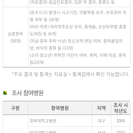
(치료결과) 응급진료결과, 입원 후 결과, 중증도 등
(운수사고) 발생시 사고기전, 약물복용 유무, 보호장비 착
용 여부 등 (16개)
(머리·척추) 머리척추손상 유무, 중재술, 손상부위별 중증
심층항목
도(AIS) 등 (6개)
(58개)
(자살·중독·추락·낙상) 정신과적 면담 여부, 중독물질의
양, 바닥의 종류 등 (13개)
(소아·청소년) 취학전 어린이 여부, 폭력, 자해·자살, 중독
등(23개)
*주요 결과 및 통계는 자료실 > 통계집에서 확인 가능합니다.
조사 참여병원
조사 시
구분
참여병원
지역
작년도
경북대학교병원
대구
2008
부산대학교병원
부산
2010