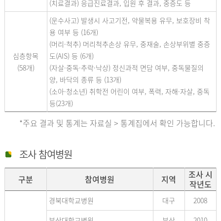
(치료결과) 응급진료결과, 입원 후 결과, 중증도 등
(운수사고) 발생시 사고기전, 약물복용 유무, 보호장비 착
용 여부 등 (16개)
(머리·척추) 머리척추손상 유무, 중재술, 손상부위별 중증
심층항목
도(AIS) 등 (6개)
(58개)
(자살·중독·추락·낙상) 정신과적 면담 여부, 중독물질의
양, 바닥의 종류 등 (13개)
(소아·청소년) 취학전 어린이 여부, 폭력, 자해·자살, 중독
등(23개)
*주요 결과 및 통계는 자료실 > 통계집에서 확인 가능합니다.
조사 참여병원
조사 시
구분
참여병원
지역
작년도
경북대학교병원
대구
2008
부산대학교병원
부산
2010