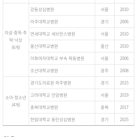
강동성심병원
서울
2010
아주대학교병원
경기
2006
자살·중독·추
연세대학교 세브란스병원
서울
2010
락·낙상
울산대학교병원
울산
2010
(6개)
이화여자대학교 부속 목동병원
서울
2006
조선대학교병원
광주
2008
경기도의료원 파주병원
경기
2015
고려대학교 안암병원
서울
2019
소아·청소년
(4개)
충북대학교병원
충북
2017
한림대학교 동탄성심병원
경기
2025