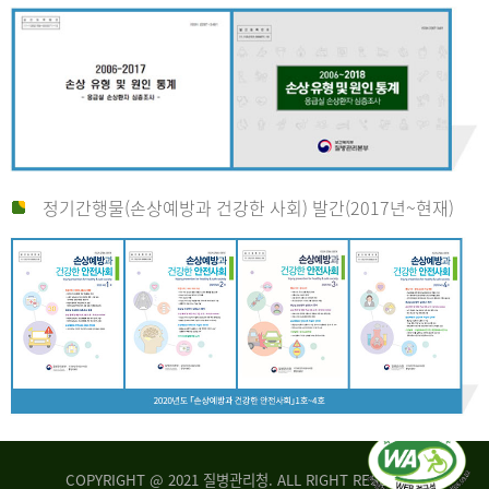
정기간행물(손상예방과 건강한 사회) 발간(2017년~현재)
COPYRIGHT @ 2021 질병관리청. ALL RIGHT RESERVED