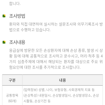
합니다.
조사방법
환자와 직접 대면하여 실시하는 설문조사와 의무기록조사 방
법으로 수행하고 있습니다.
조사내용
응급실에 방문한 모든 손상환자에 대해 손상 종류, 발생 시 상
황 등에 대해 공통적으로 조사하고 운수사고, 머리·척추 등 4
가지 심층주제에 대해서 해당되는 환자를 대상으로 주요 위
험요인에 대한 조사를 추가적으로 조사합니다.
구분
내용
(입력정보) 성별, 나이, 보험유형, 사회경제적 지표 등
공통항목
(손상특성) 내원일시, 손상발생일시, 손상발생장소, 손상
(60개)
시활동, 손상기전 등