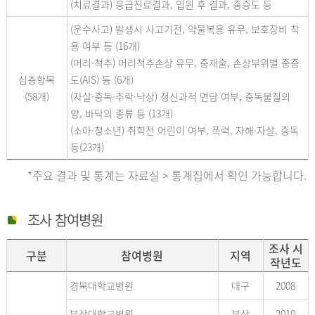
(치료결과) 응급진료결과, 입원 후 결과, 중증도 등
(운수사고) 발생시 사고기전, 약물복용 유무, 보호장비 착
용 여부 등 (16개)
(머리·척추) 머리척추손상 유무, 중재술, 손상부위별 중증
심층항목
도(AIS) 등 (6개)
(58개)
(자살·중독·추락·낙상) 정신과적 면담 여부, 중독물질의
양, 바닥의 종류 등 (13개)
(소아·청소년) 취학전 어린이 여부, 폭력, 자해·자살, 중독
등(23개)
*주요 결과 및 통계는 자료실 > 통계집에서 확인 가능합니다.
조사 참여병원
조사 시
구분
참여병원
지역
작년도
경북대학교병원
대구
2008
부산대학교병원
부산
2010