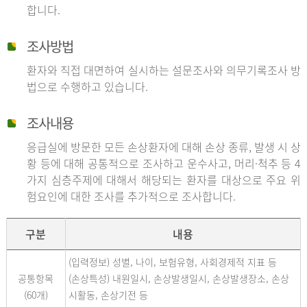
합니다.
조사방법
환자와 직접 대면하여 실시하는 설문조사와 의무기록조사 방
법으로 수행하고 있습니다.
조사내용
응급실에 방문한 모든 손상환자에 대해 손상 종류, 발생 시 상
황 등에 대해 공통적으로 조사하고 운수사고, 머리·척추 등 4
가지 심층주제에 대해서 해당되는 환자를 대상으로 주요 위
험요인에 대한 조사를 추가적으로 조사합니다.
구분
내용
(입력정보) 성별, 나이, 보험유형, 사회경제적 지표 등
공통항목
(손상특성) 내원일시, 손상발생일시, 손상발생장소, 손상
(60개)
시활동, 손상기전 등