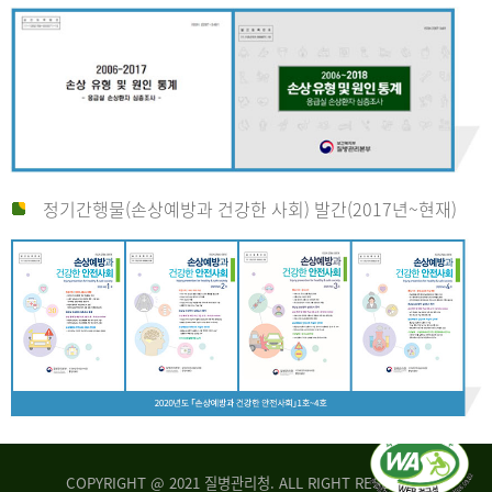
정기간행물(손상예방과 건강한 사회) 발간(2017년~현재)
COPYRIGHT @ 2021 질병관리청. ALL RIGHT RESERVED