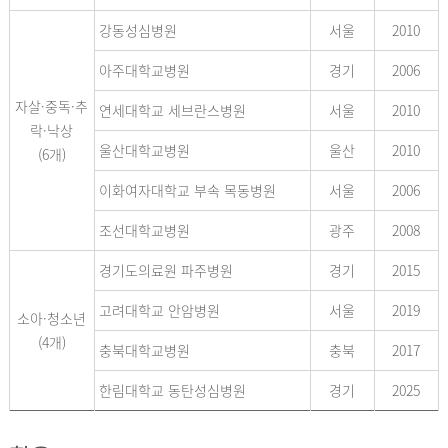
강동성심병원
서울
2010
아주대학교병원
경기
2006
자살·중독·추
연세대학교 세브란스병원
서울
2010
락·낙상
울산대학교병원
울산
2010
(6개)
이화여자대학교 부속 목동병원
서울
2006
조선대학교병원
광주
2008
경기도의료원 파주병원
경기
2015
고려대학교 안암병원
서울
2019
소아·청소년
(4개)
충북대학교병원
충북
2017
한림대학교 동탄성심병원
경기
2025