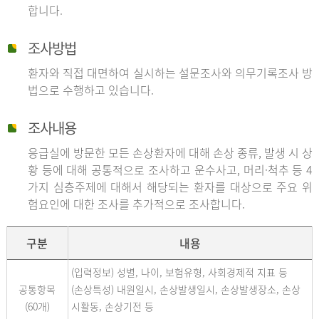
합니다.
조사방법
환자와 직접 대면하여 실시하는 설문조사와 의무기록조사 방
법으로 수행하고 있습니다.
조사내용
응급실에 방문한 모든 손상환자에 대해 손상 종류, 발생 시 상
황 등에 대해 공통적으로 조사하고 운수사고, 머리·척추 등 4
가지 심층주제에 대해서 해당되는 환자를 대상으로 주요 위
험요인에 대한 조사를 추가적으로 조사합니다.
구분
내용
(입력정보) 성별, 나이, 보험유형, 사회경제적 지표 등
공통항목
(손상특성) 내원일시, 손상발생일시, 손상발생장소, 손상
(60개)
시활동, 손상기전 등