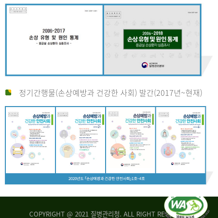
정기간행물(손상예방과 건강한 사회) 발간(2017년~현재)
COPYRIGHT @ 2021 질병관리청. ALL RIGHT RESERVED