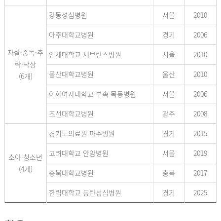
강동성심병원
서울
2010
아주대학교병원
경기
2006
자살·중독·추
연세대학교 세브란스병원
서울
2010
락·낙상
울산대학교병원
울산
2010
(6개)
이화여자대학교 부속 목동병원
서울
2006
조선대학교병원
광주
2008
경기도의료원 파주병원
경기
2015
고려대학교 안암병원
서울
2019
소아·청소년
(4개)
충북대학교병원
충북
2017
한림대학교 동탄성심병원
경기
2025