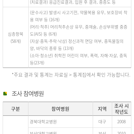
(치료결과) 응급진료결과, 입원 후 결과, 중증도 등
(운수사고) 발생시 사고기전, 약물복용 유무, 보호장비 착
용 여부 등 (16개)
(머리·척추) 머리척추손상 유무, 중재술, 손상부위별 중증
심층항목
도(AIS) 등 (6개)
(58개)
(자살·중독·추락·낙상) 정신과적 면담 여부, 중독물질의
양, 바닥의 종류 등 (13개)
(소아·청소년) 취학전 어린이 여부, 폭력, 자해·자살, 중독
등(23개)
*주요 결과 및 통계는 자료실 > 통계집에서 확인 가능합니다.
조사 참여병원
조사 시
구분
참여병원
지역
작년도
경북대학교병원
대구
2008
부산대학교병원
부산
2010