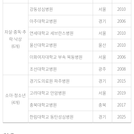
강동성심병원
서울
2010
아주대학교병원
경기
2006
자살·중독·추
연세대학교 세브란스병원
서울
2010
락·낙상
울산대학교병원
울산
2010
(6개)
이화여자대학교 부속 목동병원
서울
2006
조선대학교병원
광주
2008
경기도의료원 파주병원
경기
2015
고려대학교 안암병원
서울
2019
소아·청소년
(4개)
충북대학교병원
충북
2017
한림대학교 동탄성심병원
경기
2025