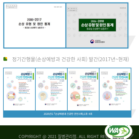
정기간행물(손상예방과 건강한 사회) 발간(2017년~현재)
COPYRIGHT @ 2021 질병관리청. ALL RIGHT RESERVED