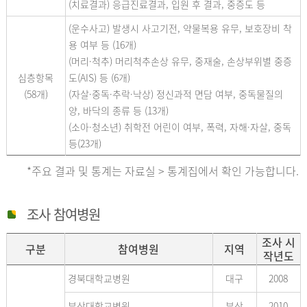
(치료결과) 응급진료결과, 입원 후 결과, 중증도 등
(운수사고) 발생시 사고기전, 약물복용 유무, 보호장비 착
용 여부 등 (16개)
(머리·척추) 머리척추손상 유무, 중재술, 손상부위별 중증
심층항목
도(AIS) 등 (6개)
(58개)
(자살·중독·추락·낙상) 정신과적 면담 여부, 중독물질의
양, 바닥의 종류 등 (13개)
(소아·청소년) 취학전 어린이 여부, 폭력, 자해·자살, 중독
등(23개)
*주요 결과 및 통계는 자료실 > 통계집에서 확인 가능합니다.
조사 참여병원
조사 시
구분
참여병원
지역
작년도
경북대학교병원
대구
2008
부산대학교병원
부산
2010