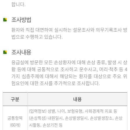
합니다.
조사방법
환자와 직접 대면하여 실시하는 설문조사와 의무기록조사 방
법으로 수행하고 있습니다.
조사내용
응급실에 방문한 모든 손상환자에 대해 손상 종류, 발생 시 상
황 등에 대해 공통적으로 조사하고 운수사고, 머리·척추 등 4
가지 심층주제에 대해서 해당되는 환자를 대상으로 주요 위
험요인에 대한 조사를 추가적으로 조사합니다.
구분
내용
(입력정보) 성별, 나이, 보험유형, 사회경제적 지표 등
공통항목
(손상특성) 내원일시, 손상발생일시, 손상발생장소, 손상
(60개)
시활동, 손상기전 등