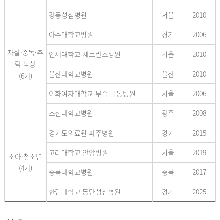
강동성심병원
서울
2010
아주대학교병원
경기
2006
자살·중독·추
연세대학교 세브란스병원
서울
2010
락·낙상
울산대학교병원
울산
2010
(6개)
이화여자대학교 부속 목동병원
서울
2006
조선대학교병원
광주
2008
경기도의료원 파주병원
경기
2015
고려대학교 안암병원
서울
2019
소아·청소년
(4개)
충북대학교병원
충북
2017
한림대학교 동탄성심병원
경기
2025