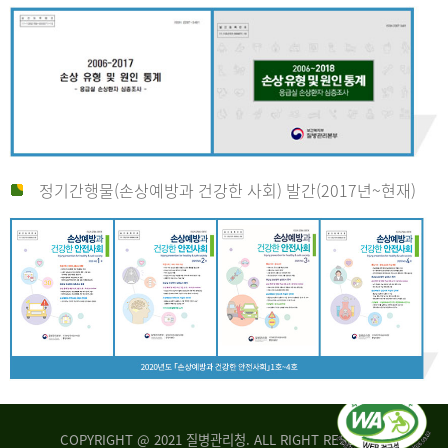
정기간행물(손상예방과 건강한 사회) 발간(2017년~현재)
COPYRIGHT @ 2021 질병관리청. ALL RIGHT RESERVED