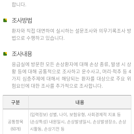
합니다.
조사방법
환자와 직접 대면하여 실시하는 설문조사와 의무기록조사 방
법으로 수행하고 있습니다.
조사내용
응급실에 방문한 모든 손상환자에 대해 손상 종류, 발생 시 상
황 등에 대해 공통적으로 조사하고 운수사고, 머리·척추 등 4
가지 심층주제에 대해서 해당되는 환자를 대상으로 주요 위
험요인에 대한 조사를 추가적으로 조사합니다.
구분
내용
(입력정보) 성별, 나이, 보험유형, 사회경제적 지표 등
공통항목
(손상특성) 내원일시, 손상발생일시, 손상발생장소, 손상
(60개)
시활동, 손상기전 등