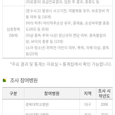
(치료결과) 응급진료결과, 입원 후 결과, 중증도 등
(운수사고) 발생시 사고기전, 약물복용 유무, 보호장비 착
용 여부 등 (16개)
(머리·척추) 머리척추손상 유무, 중재술, 손상부위별 중증
심층항목
도(AIS) 등 (6개)
(58개)
(자살·중독·추락·낙상) 정신과적 면담 여부, 중독물질의
양, 바닥의 종류 등 (13개)
(소아·청소년) 취학전 어린이 여부, 폭력, 자해·자살, 중독
등(23개)
*주요 결과 및 통계는 자료실 > 통계집에서 확인 가능합니다.
조사 참여병원
조사 시
구분
참여병원
지역
작년도
경북대학교병원
대구
2008
부산대학교병원
부산
2010