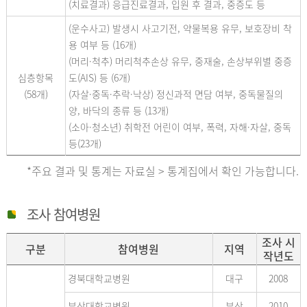
(치료결과) 응급진료결과, 입원 후 결과, 중증도 등
(운수사고) 발생시 사고기전, 약물복용 유무, 보호장비 착
용 여부 등 (16개)
(머리·척추) 머리척추손상 유무, 중재술, 손상부위별 중증
심층항목
도(AIS) 등 (6개)
(58개)
(자살·중독·추락·낙상) 정신과적 면담 여부, 중독물질의
양, 바닥의 종류 등 (13개)
(소아·청소년) 취학전 어린이 여부, 폭력, 자해·자살, 중독
등(23개)
*주요 결과 및 통계는 자료실 > 통계집에서 확인 가능합니다.
조사 참여병원
조사 시
구분
참여병원
지역
작년도
경북대학교병원
대구
2008
부산대학교병원
부산
2010