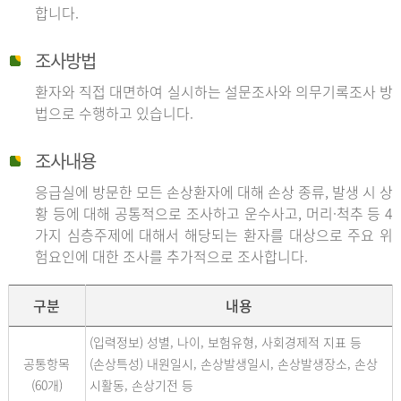
합니다.
조사방법
환자와 직접 대면하여 실시하는 설문조사와 의무기록조사 방
법으로 수행하고 있습니다.
조사내용
응급실에 방문한 모든 손상환자에 대해 손상 종류, 발생 시 상
황 등에 대해 공통적으로 조사하고 운수사고, 머리·척추 등 4
가지 심층주제에 대해서 해당되는 환자를 대상으로 주요 위
험요인에 대한 조사를 추가적으로 조사합니다.
구분
내용
(입력정보) 성별, 나이, 보험유형, 사회경제적 지표 등
공통항목
(손상특성) 내원일시, 손상발생일시, 손상발생장소, 손상
(60개)
시활동, 손상기전 등