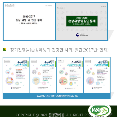
정기간행물(손상예방과 건강한 사회) 발간(2017년~현재)
COPYRIGHT @ 2021 질병관리청. ALL RIGHT RESERVED