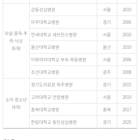
강동성심병원
서울
2010
아주대학교병원
경기
2006
자살·중독·추
연세대학교 세브란스병원
서울
2010
락·낙상
울산대학교병원
울산
2010
(6개)
이화여자대학교 부속 목동병원
서울
2006
조선대학교병원
광주
2008
경기도의료원 파주병원
경기
2015
고려대학교 안암병원
서울
2019
소아·청소년
(4개)
충북대학교병원
충북
2017
한림대학교 동탄성심병원
경기
2025