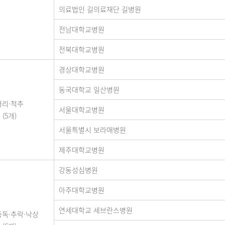
의료법인 길의료재단 길병원
전남대학교병원
전북대학교병원
경상대학교병원
동국대학교 일산병원
머리·척추
서울대학교병원
(5개)
서울특별시 보라매병원
제주대학교병원
강동성심병원
아주대학교병원
연세대학교 세브란스병원
중독·추락·낙상