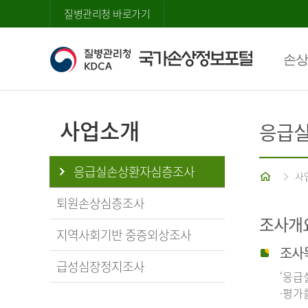
질병관리청 바로가기
손상
사업소개
응급
응급실손상환자심층조사
홈
사
퇴원손상심층조사
조사개
지역사회기반 중증외상조사
조사
급성심장정지조사
‘응급
·평가