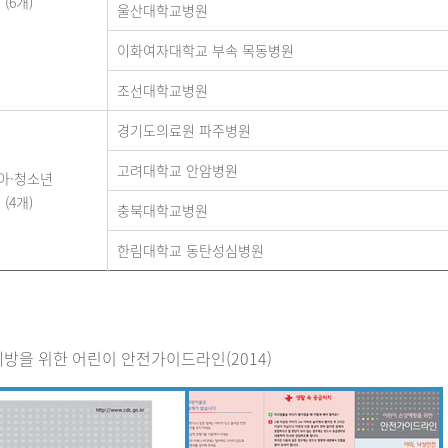
(6개)
울산대학교병원
이화여자대학교 부속 목동병원
조선대학교병원
경기도의료원 파주병원
고려대학교 안암병원
아·청소년
(4개)
충북대학교병원
한림대학교 동탄성심병원
방을 위한 어린이 안전가이드라인(2014)