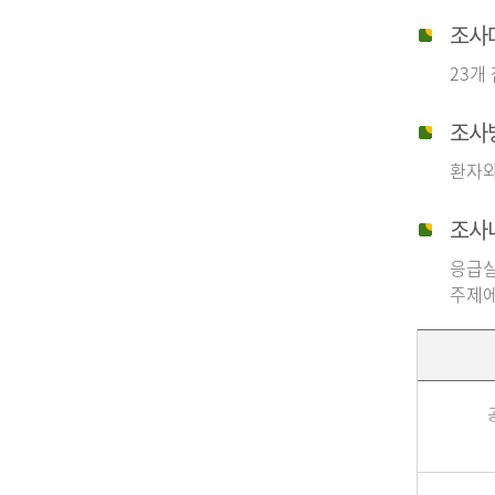
조사
23개
조사
환자와
조사
응급실
주제에