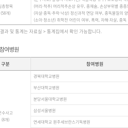
심층항목
(머리·척추) 머리척추손상 유무, 중재술, 손상부위별 중증도(A
(58개)
(자살·중독·추락·낙상) 정신과적 면담 여부, 중독물질의 양,
(소아·청소년) 취학전 어린이 여부, 폭력, 자해·자살, 중독 
 결과 및 통계는 자료실 > 통계집에서 확인 가능합니다.
 참여병원
구분
참여병원
경북대학교병원
부산대학교병원
분당서울대학교병원
삼성서울병원
운수사고
(8개)
연세대학교 원주세브란스기독병원