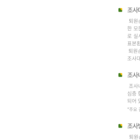
조사
퇴원손
한 모
로 실
표본환
퇴원손
조사대
조사
조사내
심층 
되어 
*주요
조사
퇴원손