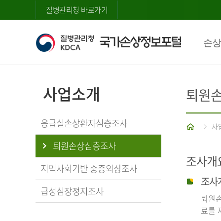
질병관리청 바로가기
손상
사업소개
퇴원
응급실손상환자심층조사
홈
사
퇴원손상심층조사
조사개
지역사회기반 중증외상조사
조사
급성심장정지조사
퇴원손
료를 