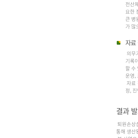
전산체
요한 
큰 병
가 많
자료 
의무기
기록이
할 수
운영,
자료 
정, 
결과 발
퇴원손상심층
통해 생산