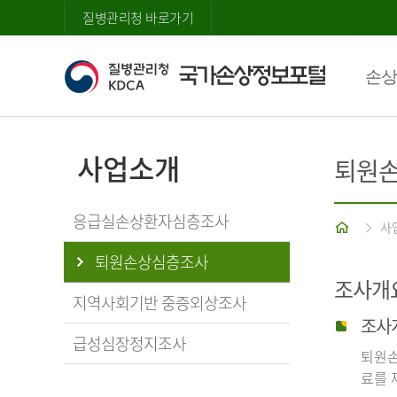
질병관리청 바로가기
손상
사업소개
퇴원
응급실손상환자심층조사
홈
사
퇴원손상심층조사
조사개
지역사회기반 중증외상조사
조사
급성심장정지조사
퇴원손
료를 