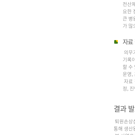
전산체
요한 
큰 병
가 많
자료 
의무기
기록이
할 수
운영,
자료 
정, 
결과 발
퇴원손상심층
통해 생산