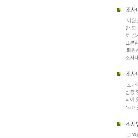
조사
퇴원손
한 모
로 실
표본환
퇴원손
조사대
조사
조사내
심층 
되어 
*주요
조사
퇴원손