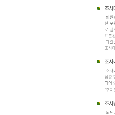
조사
퇴원손
한 모
로 실
표본환
퇴원손
조사대
조사
조사내
심층 
되어 
*주요
조사
퇴원손