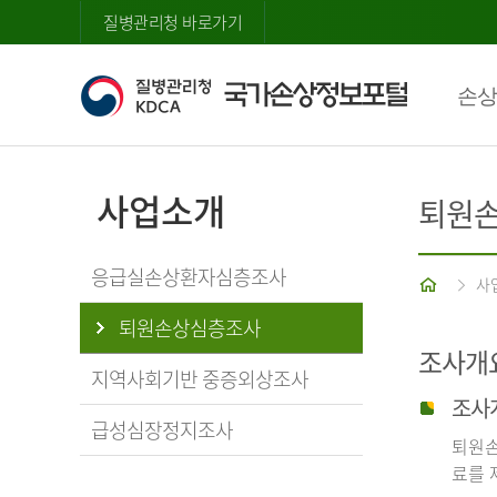
질병관리청 바로가기
손상
사업소개
퇴원
응급실손상환자심층조사
홈
사
퇴원손상심층조사
조사개
지역사회기반 중증외상조사
조사
급성심장정지조사
퇴원손
료를 