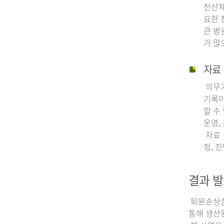
전산체
요한 
큰 병
가 많
자료 
의무기
기록이
할 수
운영,
자료 
정, 
결과 발
퇴원손상심층
통해 생산