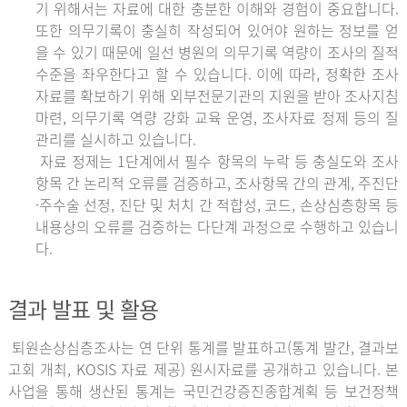
기 위해서는 자료에 대한 충분한 이해와 경험이 중요합니다.
또한 의무기록이 충실히 작성되어 있어야 원하는 정보를 얻
을 수 있기 때문에 일선 병원의 의무기록 역량이 조사의 질적
수준을 좌우한다고 할 수 있습니다. 이에 따라, 정확한 조사
자료를 확보하기 위해 외부전문기관의 지원을 받아 조사지침
마련, 의무기록 역량 강화 교육 운영, 조사자료 정제 등의 질
관리를 실시하고 있습니다.
자료 정제는 1단계에서 필수 항목의 누락 등 충실도와 조사
항목 간 논리적 오류를 검증하고, 조사항목 간의 관계, 주진단
·주수술 선정, 진단 및 처치 간 적합성, 코드, 손상심층항목 등
내용상의 오류를 검증하는 다단계 과정으로 수행하고 있습니
다.
결과 발표 및 활용
퇴원손상심층조사는 연 단위 통계를 발표하고(통계 발간, 결과보
고회 개최, KOSIS 자료 제공) 원시자료를 공개하고 있습니다. 본
사업을 통해 생산된 통계는 국민건강증진종합계획 등 보건정책