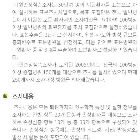
퇴원손상심층조사는 30만여 명의 퇴원환자를 표본으로 하
여 실시하는 표본조사사업으로, 목표 모집단은 전국 일반병
원에서 퇴원한 모든 환자지만 조사여건을 고려하여 100병상
이상 일반병원의 퇴원환자를 조사 모집단으로 설정하였습니
다. 표본추출은 2단계로 실시하며, 우선 시·도와 병상 규모를
층화변수로 표본병원을 선정하고, 다음 단계로 표본병원의
퇴원환자 중 약 9%를 추출하여 표본환자로 선정하고 있습니
다.
퇴원손상심층조사가 도입된 2005년에는 전국의 100병상
이상 종합병원 150개를 대상으로 조사를 실시하였으며 현재
250개까지 조사대상 병원을 확대해왔습니다.
조사내용
조사내용은 모든 퇴원환자의 인구학적 특성 및 질환 정보를
조사하는 일반 항목 20개 문항과 손상환자를 대상으로 조사
하는 손상심층 항목 10개 등 총 30개 항목으로 구성되어 있
습니다. 손상심층 항목에는 손상의 의도성, 기전, 발생장소,
발생 시 활동 등이 포함되어 있습니다.