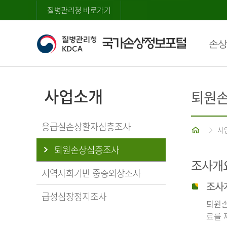
질병관리청 바로가기
손상
사업소개
퇴원
응급실손상환자심층조사
홈
사
퇴원손상심층조사
조사개
지역사회기반 중증외상조사
조사
급성심장정지조사
퇴원손
료를 