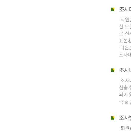
조사
퇴원손
한 모
로 실
표본환
퇴원손
조사대
조사
조사내
심층 
되어 
*주요
조사
퇴원손