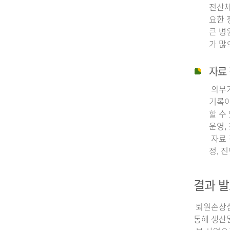
전산체
요한 
큰 병
가 많
자료 
의무기
기록이
할 수
운영,
자료 
정, 
결과 발
퇴원손상심층
통해 생산