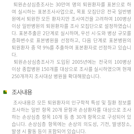
퇴원손상심층조사는 30만여 명의 퇴원환자를 표본으로 하
여 실시하는 표본조사사업으로, 목표 모집단은 전국 일반병
원에서 퇴원한 모든 환자지만 조사여건을 고려하여 100병상
이상 일반병원의 퇴원환자를 조사 모집단으로 설정하였습니
다. 표본추출은 2단계로 실시하며, 우선 시·도와 병상 규모를
층화변수로 표본병원을 선정하고, 다음 단계로 표본병원의
퇴원환자 중 약 9%를 추출하여 표본환자로 선정하고 있습니
다.
퇴원손상심층조사가 도입된 2005년에는 전국의 100병상
이상 종합병원 150개를 대상으로 조사를 실시하였으며 현재
250개까지 조사대상 병원을 확대해왔습니다.
조사내용
조사내용은 모든 퇴원환자의 인구학적 특성 및 질환 정보를
조사하는 일반 항목 20개 문항과 손상환자를 대상으로 조사
하는 손상심층 항목 10개 등 총 30개 항목으로 구성되어 있
습니다. 손상심층 항목에는 손상의 의도성, 기전, 발생장소,
발생 시 활동 등이 포함되어 있습니다.