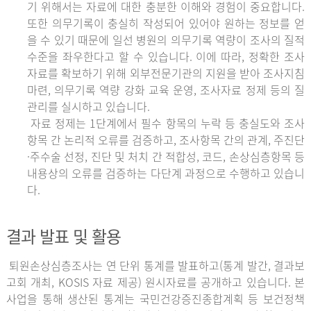
기 위해서는 자료에 대한 충분한 이해와 경험이 중요합니다.
또한 의무기록이 충실히 작성되어 있어야 원하는 정보를 얻
을 수 있기 때문에 일선 병원의 의무기록 역량이 조사의 질적
수준을 좌우한다고 할 수 있습니다. 이에 따라, 정확한 조사
자료를 확보하기 위해 외부전문기관의 지원을 받아 조사지침
마련, 의무기록 역량 강화 교육 운영, 조사자료 정제 등의 질
관리를 실시하고 있습니다.
자료 정제는 1단계에서 필수 항목의 누락 등 충실도와 조사
항목 간 논리적 오류를 검증하고, 조사항목 간의 관계, 주진단
·주수술 선정, 진단 및 처치 간 적합성, 코드, 손상심층항목 등
내용상의 오류를 검증하는 다단계 과정으로 수행하고 있습니
다.
결과 발표 및 활용
퇴원손상심층조사는 연 단위 통계를 발표하고(통계 발간, 결과보
고회 개최, KOSIS 자료 제공) 원시자료를 공개하고 있습니다. 본
사업을 통해 생산된 통계는 국민건강증진종합계획 등 보건정책