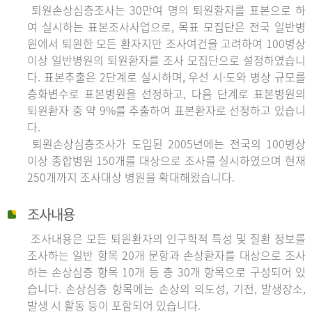
퇴원손상심층조사는 30만여 명의 퇴원환자를 표본으로 하
여 실시하는 표본조사사업으로, 목표 모집단은 전국 일반병
원에서 퇴원한 모든 환자지만 조사여건을 고려하여 100병상
이상 일반병원의 퇴원환자를 조사 모집단으로 설정하였습니
다. 표본추출은 2단계로 실시하며, 우선 시·도와 병상 규모를
층화변수로 표본병원을 선정하고, 다음 단계로 표본병원의
퇴원환자 중 약 9%를 추출하여 표본환자로 선정하고 있습니
다.
퇴원손상심층조사가 도입된 2005년에는 전국의 100병상
이상 종합병원 150개를 대상으로 조사를 실시하였으며 현재
250개까지 조사대상 병원을 확대해왔습니다.
조사내용
조사내용은 모든 퇴원환자의 인구학적 특성 및 질환 정보를
조사하는 일반 항목 20개 문항과 손상환자를 대상으로 조사
하는 손상심층 항목 10개 등 총 30개 항목으로 구성되어 있
습니다. 손상심층 항목에는 손상의 의도성, 기전, 발생장소,
발생 시 활동 등이 포함되어 있습니다.