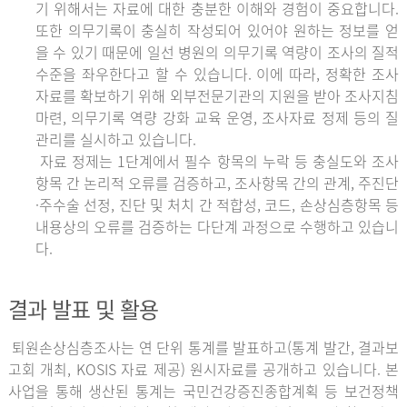
기 위해서는 자료에 대한 충분한 이해와 경험이 중요합니다.
또한 의무기록이 충실히 작성되어 있어야 원하는 정보를 얻
을 수 있기 때문에 일선 병원의 의무기록 역량이 조사의 질적
수준을 좌우한다고 할 수 있습니다. 이에 따라, 정확한 조사
자료를 확보하기 위해 외부전문기관의 지원을 받아 조사지침
마련, 의무기록 역량 강화 교육 운영, 조사자료 정제 등의 질
관리를 실시하고 있습니다.
자료 정제는 1단계에서 필수 항목의 누락 등 충실도와 조사
항목 간 논리적 오류를 검증하고, 조사항목 간의 관계, 주진단
·주수술 선정, 진단 및 처치 간 적합성, 코드, 손상심층항목 등
내용상의 오류를 검증하는 다단계 과정으로 수행하고 있습니
다.
결과 발표 및 활용
퇴원손상심층조사는 연 단위 통계를 발표하고(통계 발간, 결과보
고회 개최, KOSIS 자료 제공) 원시자료를 공개하고 있습니다. 본
사업을 통해 생산된 통계는 국민건강증진종합계획 등 보건정책