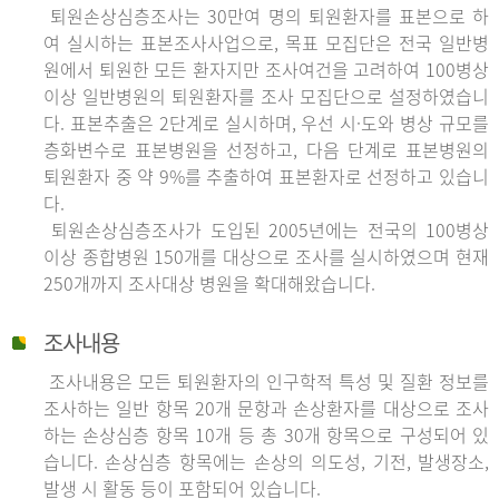
퇴원손상심층조사는 30만여 명의 퇴원환자를 표본으로 하
여 실시하는 표본조사사업으로, 목표 모집단은 전국 일반병
원에서 퇴원한 모든 환자지만 조사여건을 고려하여 100병상
이상 일반병원의 퇴원환자를 조사 모집단으로 설정하였습니
다. 표본추출은 2단계로 실시하며, 우선 시·도와 병상 규모를
층화변수로 표본병원을 선정하고, 다음 단계로 표본병원의
퇴원환자 중 약 9%를 추출하여 표본환자로 선정하고 있습니
다.
퇴원손상심층조사가 도입된 2005년에는 전국의 100병상
이상 종합병원 150개를 대상으로 조사를 실시하였으며 현재
250개까지 조사대상 병원을 확대해왔습니다.
조사내용
조사내용은 모든 퇴원환자의 인구학적 특성 및 질환 정보를
조사하는 일반 항목 20개 문항과 손상환자를 대상으로 조사
하는 손상심층 항목 10개 등 총 30개 항목으로 구성되어 있
습니다. 손상심층 항목에는 손상의 의도성, 기전, 발생장소,
발생 시 활동 등이 포함되어 있습니다.