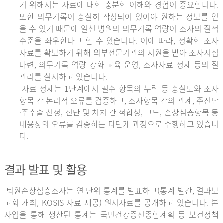
기 위해서는 자료에 대한 충분한 이해와 경험이 중요합니다.
또한 의무기록이 충실히 작성되어 있어야 원하는 정보를 얻
을 수 있기 때문에 일선 병원의 의무기록 역량이 조사의 질적
수준을 좌우한다고 할 수 있습니다. 이에 따라, 정확한 조사
자료를 확보하기 위해 외부전문기관의 지원을 받아 조사지침
마련, 의무기록 역량 강화 교육 운영, 조사자료 정제 등의 질
관리를 실시하고 있습니다.
자료 정제는 1단계에서 필수 항목의 누락 등 충실도와 조사
항목 간 논리적 오류를 검증하고, 조사항목 간의 관계, 주진단
·주수술 선정, 진단 및 처치 간 적합성, 코드, 손상심층항목 등
내용상의 오류를 검증하는 다단계 과정으로 수행하고 있습니
다.
결과 발표 및 활용
퇴원손상심층조사는 연 단위 통계를 발표하고(통계 발간, 결과보
고회 개최, KOSIS 자료 제공) 원시자료를 공개하고 있습니다. 본
사업을 통해 생산된 통계는 국민건강증진종합계획 등 보건정책