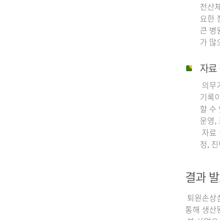
전산체
요한 
큰 병
가 많
자료 
의무기
기록이
할 수
운영,
자료 
정, 
결과 발
퇴원손상심층
통해 생산