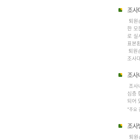
조사
퇴원손
한 모
로 실
표본환
퇴원손
조사대
조사
조사내
심층 
되어 
*주요
조사
퇴원손