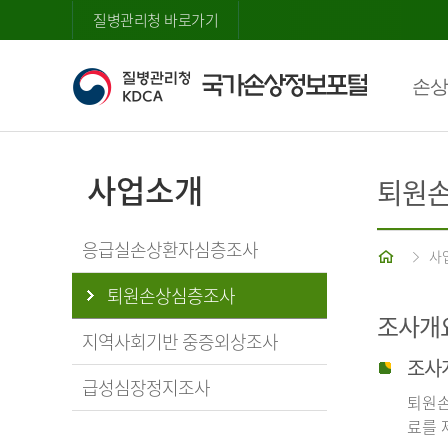
질병관리청 바로가기
손상
사업소개
퇴원
응급실손상환자심층조사
홈
사
퇴원손상심층조사
조사개
지역사회기반 중증외상조사
조사
급성심장정지조사
퇴원손
료를 