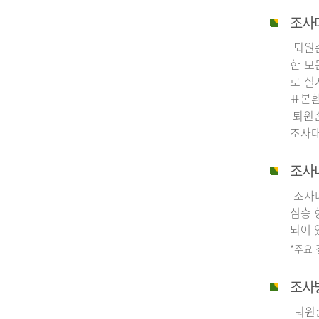
조사
퇴원손
한 모
로 실
표본환
퇴원손
조사대
조사
조사내
심층 
되어 
*주요
조사
퇴원손