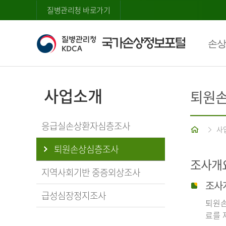
질병관리청 바로가기
손상
사업소개
퇴원
응급실손상환자심층조사
홈
사
퇴원손상심층조사
조사개
지역사회기반 중증외상조사
조사
급성심장정지조사
퇴원손
료를 