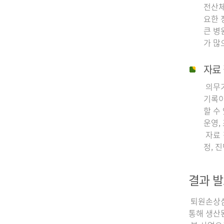
전산체
요한 
큰 병
가 많
자료 
의무기
기록이
할 수
운영,
자료 
정, 
결과 발
퇴원손상심층
통해 생산