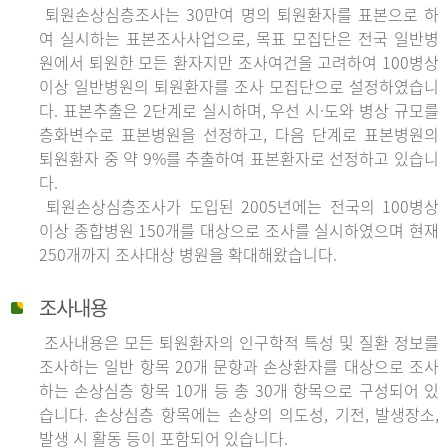
퇴원손상심층조사는 30만여 명의 퇴원환자를 표본으로 하
여 실시하는 표본조사사업으로, 목표 모집단은 전국 일반병
원에서 퇴원한 모든 환자지만 조사여건을 고려하여 100병상
이상 일반병원의 퇴원환자를 조사 모집단으로 설정하였습니
다. 표본추출은 2단계로 실시하며, 우선 시·도와 병상 규모를
층화변수로 표본병원을 선정하고, 다음 단계로 표본병원의
퇴원환자 중 약 9%를 추출하여 표본환자로 선정하고 있습니
다.
퇴원손상심층조사가 도입된 2005년에는 전국의 100병상
이상 종합병원 150개를 대상으로 조사를 실시하였으며 현재
250개까지 조사대상 병원을 확대해왔습니다.
조사내용
조사내용은 모든 퇴원환자의 인구학적 특성 및 질환 정보를
조사하는 일반 항목 20개 문항과 손상환자를 대상으로 조사
하는 손상심층 항목 10개 등 총 30개 항목으로 구성되어 있
습니다. 손상심층 항목에는 손상의 의도성, 기전, 발생장소,
발생 시 활동 등이 포함되어 있습니다.