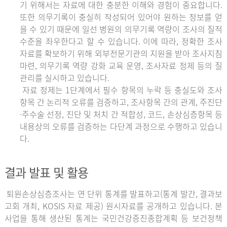
기 위해서는 자료에 대한 충분한 이해와 경험이 중요합니다.
또한 의무기록이 충실히 작성되어 있어야 원하는 정보를 얻
을 수 있기 때문에 일선 병원의 의무기록 역량이 조사의 질적
수준을 좌우한다고 할 수 있습니다. 이에 따라, 정확한 조사
자료를 확보하기 위해 외부전문기관의 지원을 받아 조사지침
마련, 의무기록 역량 강화 교육 운영, 조사자료 정제 등의 질
관리를 실시하고 있습니다.
자료 정제는 1단계에서 필수 항목의 누락 등 충실도와 조사
항목 간 논리적 오류를 검증하고, 조사항목 간의 관계, 주진단
·주수술 선정, 진단 및 처치 간 적합성, 코드, 손상심층항목 등
내용상의 오류를 검증하는 다단계 과정으로 수행하고 있습니
다.
결과 발표 및 활용
퇴원손상심층조사는 연 단위 통계를 발표하고(통계 발간, 결과보
고회 개최, KOSIS 자료 제공) 원시자료를 공개하고 있습니다. 본
사업을 통해 생산된 통계는 국민건강증진종합계획 등 보건정책