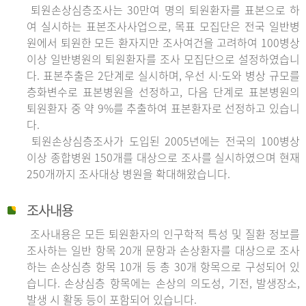
퇴원손상심층조사는 30만여 명의 퇴원환자를 표본으로 하
여 실시하는 표본조사사업으로, 목표 모집단은 전국 일반병
원에서 퇴원한 모든 환자지만 조사여건을 고려하여 100병상
이상 일반병원의 퇴원환자를 조사 모집단으로 설정하였습니
다. 표본추출은 2단계로 실시하며, 우선 시·도와 병상 규모를
층화변수로 표본병원을 선정하고, 다음 단계로 표본병원의
퇴원환자 중 약 9%를 추출하여 표본환자로 선정하고 있습니
다.
퇴원손상심층조사가 도입된 2005년에는 전국의 100병상
이상 종합병원 150개를 대상으로 조사를 실시하였으며 현재
250개까지 조사대상 병원을 확대해왔습니다.
조사내용
조사내용은 모든 퇴원환자의 인구학적 특성 및 질환 정보를
조사하는 일반 항목 20개 문항과 손상환자를 대상으로 조사
하는 손상심층 항목 10개 등 총 30개 항목으로 구성되어 있
습니다. 손상심층 항목에는 손상의 의도성, 기전, 발생장소,
발생 시 활동 등이 포함되어 있습니다.