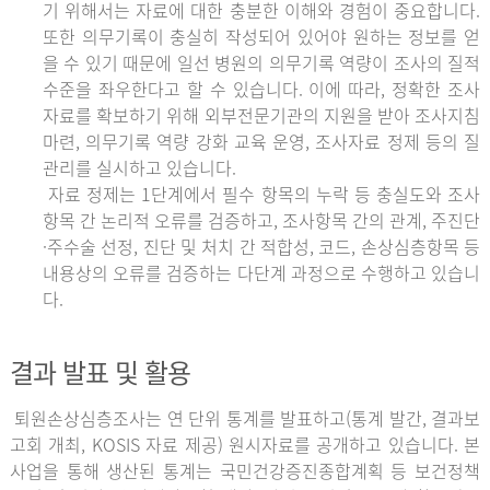
기 위해서는 자료에 대한 충분한 이해와 경험이 중요합니다.
또한 의무기록이 충실히 작성되어 있어야 원하는 정보를 얻
을 수 있기 때문에 일선 병원의 의무기록 역량이 조사의 질적
수준을 좌우한다고 할 수 있습니다. 이에 따라, 정확한 조사
자료를 확보하기 위해 외부전문기관의 지원을 받아 조사지침
마련, 의무기록 역량 강화 교육 운영, 조사자료 정제 등의 질
관리를 실시하고 있습니다.
자료 정제는 1단계에서 필수 항목의 누락 등 충실도와 조사
항목 간 논리적 오류를 검증하고, 조사항목 간의 관계, 주진단
·주수술 선정, 진단 및 처치 간 적합성, 코드, 손상심층항목 등
내용상의 오류를 검증하는 다단계 과정으로 수행하고 있습니
다.
결과 발표 및 활용
퇴원손상심층조사는 연 단위 통계를 발표하고(통계 발간, 결과보
고회 개최, KOSIS 자료 제공) 원시자료를 공개하고 있습니다. 본
사업을 통해 생산된 통계는 국민건강증진종합계획 등 보건정책