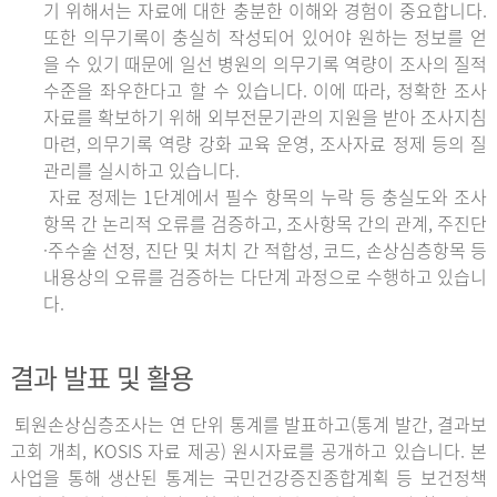
기 위해서는 자료에 대한 충분한 이해와 경험이 중요합니다.
또한 의무기록이 충실히 작성되어 있어야 원하는 정보를 얻
을 수 있기 때문에 일선 병원의 의무기록 역량이 조사의 질적
수준을 좌우한다고 할 수 있습니다. 이에 따라, 정확한 조사
자료를 확보하기 위해 외부전문기관의 지원을 받아 조사지침
마련, 의무기록 역량 강화 교육 운영, 조사자료 정제 등의 질
관리를 실시하고 있습니다.
자료 정제는 1단계에서 필수 항목의 누락 등 충실도와 조사
항목 간 논리적 오류를 검증하고, 조사항목 간의 관계, 주진단
·주수술 선정, 진단 및 처치 간 적합성, 코드, 손상심층항목 등
내용상의 오류를 검증하는 다단계 과정으로 수행하고 있습니
다.
결과 발표 및 활용
퇴원손상심층조사는 연 단위 통계를 발표하고(통계 발간, 결과보
고회 개최, KOSIS 자료 제공) 원시자료를 공개하고 있습니다. 본
사업을 통해 생산된 통계는 국민건강증진종합계획 등 보건정책