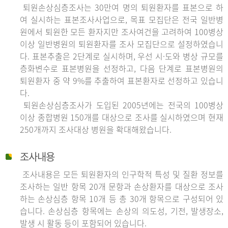
퇴원손상심층조사는 30만여 명의 퇴원환자를 표본으로 하
여 실시하는 표본조사사업으로, 목표 모집단은 전국 일반병
원에서 퇴원한 모든 환자지만 조사여건을 고려하여 100병상
이상 일반병원의 퇴원환자를 조사 모집단으로 설정하였습니
다. 표본추출은 2단계로 실시하며, 우선 시·도와 병상 규모를
층화변수로 표본병원을 선정하고, 다음 단계로 표본병원의
퇴원환자 중 약 9%를 추출하여 표본환자로 선정하고 있습니
다.
퇴원손상심층조사가 도입된 2005년에는 전국의 100병상
이상 종합병원 150개를 대상으로 조사를 실시하였으며 현재
250개까지 조사대상 병원을 확대해왔습니다.
조사내용
조사내용은 모든 퇴원환자의 인구학적 특성 및 질환 정보를
조사하는 일반 항목 20개 문항과 손상환자를 대상으로 조사
하는 손상심층 항목 10개 등 총 30개 항목으로 구성되어 있
습니다. 손상심층 항목에는 손상의 의도성, 기전, 발생장소,
발생 시 활동 등이 포함되어 있습니다.