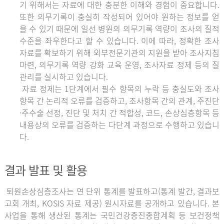
기 위해서는 자료에 대한 충분한 이해와 경험이 중요합니다.
또한 의무기록이 충실히 작성되어 있어야 원하는 정보를 얻
을 수 있기 때문에 일선 병원의 의무기록 역량이 조사의 질적
수준을 좌우한다고 할 수 있습니다. 이에 따라, 정확한 조사
자료를 확보하기 위해 외부전문기관의 지원을 받아 조사지침
마련, 의무기록 역량 강화 교육 운영, 조사자료 정제 등의 질
관리를 실시하고 있습니다.
자료 정제는 1단계에서 필수 항목의 누락 등 충실도와 조사
항목 간 논리적 오류를 검증하고, 조사항목 간의 관계, 주진단
·주수술 선정, 진단 및 처치 간 적합성, 코드, 손상심층항목 등
내용상의 오류를 검증하는 다단계 과정으로 수행하고 있습니
다.
결과 발표 및 활용
퇴원손상심층조사는 연 단위 통계를 발표하고(통계 발간, 결과보
고회 개최, KOSIS 자료 제공) 원시자료를 공개하고 있습니다. 본
사업을 통해 생산된 통계는 국민건강증진종합계획 등 보건정책