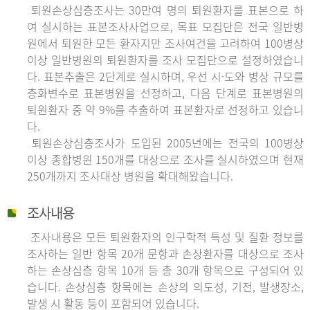
퇴원손상심층조사는 30만여 명의 퇴원환자를 표본으로 하
여 실시하는 표본조사사업으로, 목표 모집단은 전국 일반병
원에서 퇴원한 모든 환자지만 조사여건을 고려하여 100병상
이상 일반병원의 퇴원환자를 조사 모집단으로 설정하였습니
다. 표본추출은 2단계로 실시하며, 우선 시·도와 병상 규모를
층화변수로 표본병원을 선정하고, 다음 단계로 표본병원의
퇴원환자 중 약 9%를 추출하여 표본환자로 선정하고 있습니
다.
퇴원손상심층조사가 도입된 2005년에는 전국의 100병상
이상 종합병원 150개를 대상으로 조사를 실시하였으며 현재
250개까지 조사대상 병원을 확대해왔습니다.
조사내용
조사내용은 모든 퇴원환자의 인구학적 특성 및 질환 정보를
조사하는 일반 항목 20개 문항과 손상환자를 대상으로 조사
하는 손상심층 항목 10개 등 총 30개 항목으로 구성되어 있
습니다. 손상심층 항목에는 손상의 의도성, 기전, 발생장소,
발생 시 활동 등이 포함되어 있습니다.