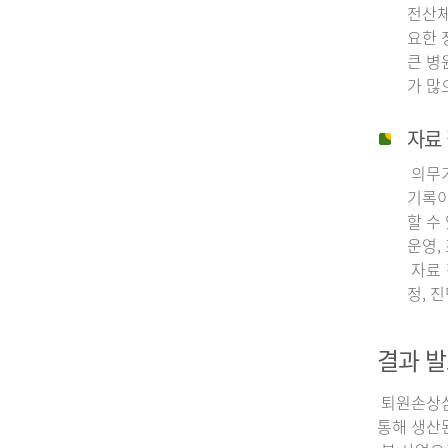
전산체
요한 
큰 병
가 많
자료 
의무기
기록이
할 수
운영,
자료 
정, 
결과 발
퇴원손상심층
통해 생산