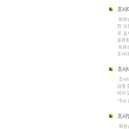
조사
퇴원손
한 모
로 실
표본환
퇴원손
조사대
조사
조사내
심층 
되어 
*주요
조사
퇴원손