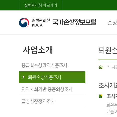
질병관리청 바로가기
손상
사업소개
퇴원
응급실손상환자심층조사
홈
사
퇴원손상심층조사
조사개
지역사회기반 중증외상조사
조사
급성심장정지조사
퇴원손
료를 