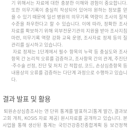
기 위해서는 자료에 대한 충분한 이해와 경험이 중요합니다.
또한 의무기록이 충실히 작성되어 있어야 원하는 정보를 얻
을 수 있기 때문에 일선 병원의 의무기록 역량이 조사의 질적
수준을 좌우한다고 할 수 있습니다. 이에 따라, 정확한 조사
자료를 확보하기 위해 외부전문기관의 지원을 받아 조사지침
마련, 의무기록 역량 강화 교육 운영, 조사자료 정제 등의 질
관리를 실시하고 있습니다.
자료 정제는 1단계에서 필수 항목의 누락 등 충실도와 조사
항목 간 논리적 오류를 검증하고, 조사항목 간의 관계, 주진단
·주수술 선정, 진단 및 처치 간 적합성, 코드, 손상심층항목 등
내용상의 오류를 검증하는 다단계 과정으로 수행하고 있습니
다.
결과 발표 및 활용
퇴원손상심층조사는 연 단위 통계를 발표하고(통계 발간, 결과보
고회 개최, KOSIS 자료 제공) 원시자료를 공개하고 있습니다. 본
사업을 통해 생산된 통계는 국민건강증진종합계획 등 보건정책