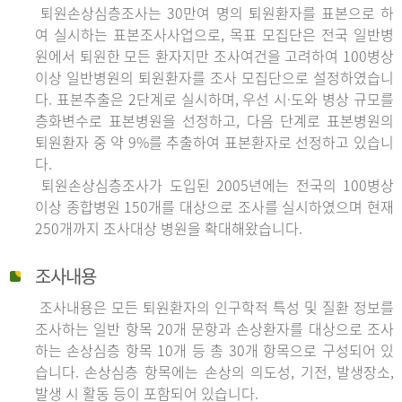
퇴원손상심층조사는 30만여 명의 퇴원환자를 표본으로 하
여 실시하는 표본조사사업으로, 목표 모집단은 전국 일반병
원에서 퇴원한 모든 환자지만 조사여건을 고려하여 100병상
이상 일반병원의 퇴원환자를 조사 모집단으로 설정하였습니
다. 표본추출은 2단계로 실시하며, 우선 시·도와 병상 규모를
층화변수로 표본병원을 선정하고, 다음 단계로 표본병원의
퇴원환자 중 약 9%를 추출하여 표본환자로 선정하고 있습니
다.
퇴원손상심층조사가 도입된 2005년에는 전국의 100병상
이상 종합병원 150개를 대상으로 조사를 실시하였으며 현재
250개까지 조사대상 병원을 확대해왔습니다.
조사내용
조사내용은 모든 퇴원환자의 인구학적 특성 및 질환 정보를
조사하는 일반 항목 20개 문항과 손상환자를 대상으로 조사
하는 손상심층 항목 10개 등 총 30개 항목으로 구성되어 있
습니다. 손상심층 항목에는 손상의 의도성, 기전, 발생장소,
발생 시 활동 등이 포함되어 있습니다.