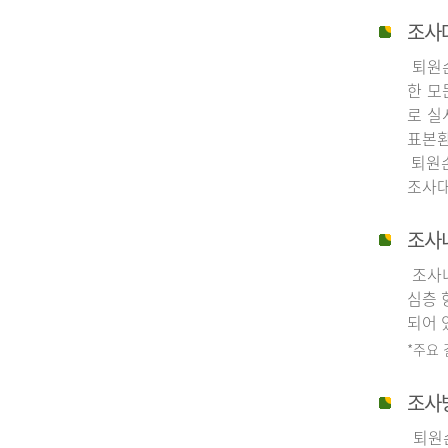
조사
퇴원손
한 모
로 실
표본환
퇴원손
조사대
조사
조사내
심층 
되어 
*주요
조사
퇴원손