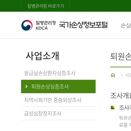
질병관리청 바로가기
손상
사업소개
퇴원
응급실손상환자심층조사
홈
사
퇴원손상심층조사
조사개
지역사회기반 중증외상조사
조사
급성심장정지조사
퇴원손
료를 