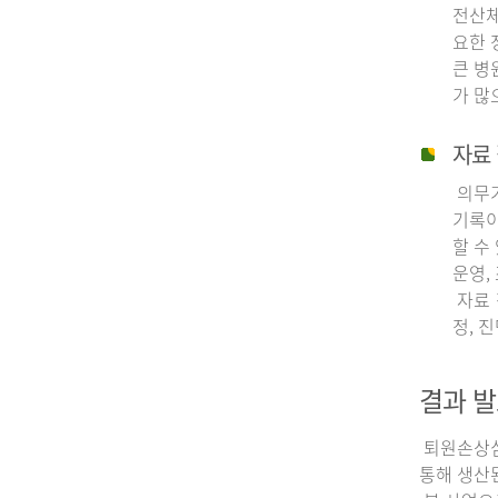
전산체
요한 
큰 병
가 많
자료 
의무기
기록이
할 수
운영,
자료 
정, 
결과 발
퇴원손상심층
통해 생산