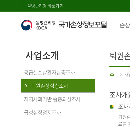
질병관리청 바로가기
손상
사업소개
퇴원
응급실손상환자심층조사
홈
사
퇴원손상심층조사
조사개
지역사회기반 중증외상조사
조사
급성심장정지조사
퇴원손
료를 