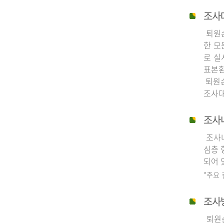
조사
퇴원손
한 모
로 실
표본환
퇴원손
조사대
조사
조사내
심층 
되어 
*주요
조사
퇴원손