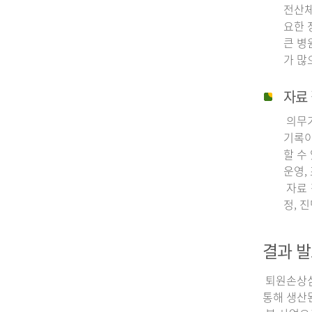
전산체
요한 
큰 병
가 많
자료 
의무기
기록이
할 수
운영,
자료 
정, 
결과 발
퇴원손상심층
통해 생산