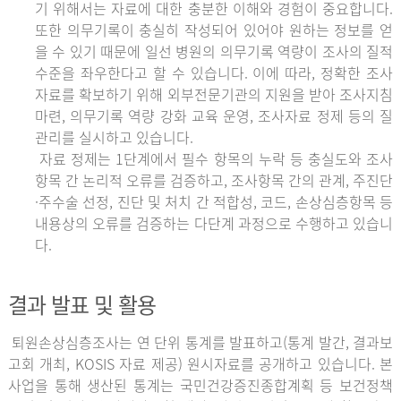
기 위해서는 자료에 대한 충분한 이해와 경험이 중요합니다.
또한 의무기록이 충실히 작성되어 있어야 원하는 정보를 얻
을 수 있기 때문에 일선 병원의 의무기록 역량이 조사의 질적
수준을 좌우한다고 할 수 있습니다. 이에 따라, 정확한 조사
자료를 확보하기 위해 외부전문기관의 지원을 받아 조사지침
마련, 의무기록 역량 강화 교육 운영, 조사자료 정제 등의 질
관리를 실시하고 있습니다.
자료 정제는 1단계에서 필수 항목의 누락 등 충실도와 조사
항목 간 논리적 오류를 검증하고, 조사항목 간의 관계, 주진단
·주수술 선정, 진단 및 처치 간 적합성, 코드, 손상심층항목 등
내용상의 오류를 검증하는 다단계 과정으로 수행하고 있습니
다.
결과 발표 및 활용
퇴원손상심층조사는 연 단위 통계를 발표하고(통계 발간, 결과보
고회 개최, KOSIS 자료 제공) 원시자료를 공개하고 있습니다. 본
사업을 통해 생산된 통계는 국민건강증진종합계획 등 보건정책