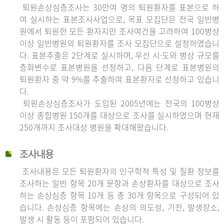
퇴원손상심층조사는 30만여 명의 퇴원환자를 표본으로 하
여 실시하는 표본조사사업으로, 목표 모집단은 전국 일반병
원에서 퇴원한 모든 환자지만 조사여건을 고려하여 100병상
이상 일반병원의 퇴원환자를 조사 모집단으로 설정하였습니
다. 표본추출은 2단계로 실시하며, 우선 시·도와 병상 규모를
층화변수로 표본병원을 선정하고, 다음 단계로 표본병원의
퇴원환자 중 약 9%를 추출하여 표본환자로 선정하고 있습니
다.
퇴원손상심층조사가 도입된 2005년에는 전국의 100병상
이상 종합병원 150개를 대상으로 조사를 실시하였으며 현재
250개까지 조사대상 병원을 확대해왔습니다.
조사내용
조사내용은 모든 퇴원환자의 인구학적 특성 및 질환 정보를
조사하는 일반 항목 20개 문항과 손상환자를 대상으로 조사
하는 손상심층 항목 10개 등 총 30개 항목으로 구성되어 있
습니다. 손상심층 항목에는 손상의 의도성, 기전, 발생장소,
발생 시 활동 등이 포함되어 있습니다.